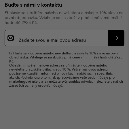
Buďte s námi v kontaktu
Přihlaste se k odběru našeho newsletteru a získejte 10% slevu na
první objednávku. Vztahuje se na zboží v plné ceně v minimální
hodnotě 2925 Kč.
Přihlášení
k
odběru
Přihlás
e-
se
Přihlaste se k odběru našeho newsletteru a získejte 10% slevu na první
mailů
objednávku. Vztahuje se na zboží v plné ceně v minimální hodnotě 2925
Kč.
Odesláním své e-mailové adresy se přihlásíte k odběru našeho
newsletteru a získáte uvítací slevu 10 %. Vaši e-mailovou adresu
použijeme k zasílání informací o novinkách, nabídkách a speciálních
akcích. Podrobnosti o tom, jak zpracováváme vaše osobní údaje pro
marketingové účely a jak můžete svůj souhlas odvolat, naleznete v našich
Zásadách ochrany osobních údajů
.