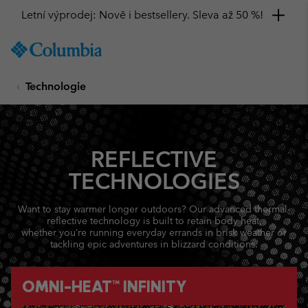
Letní výprodej: Nově i bestsellery. Sleva až 50 %!
SKIP
Columbia
TO
Sportswear
CONTENT
Technologie
SKIP
TO
MAIN
NAV
REFLECTIVE
SKIP
TO
TECHNOLOGIES
SEARCH
Want to stay warmer longer outdoors? Our advanced thermal-
reflective technology is built to retain body heat,
whether you’re running everyday errands in brisk weather or
tackling epic adventures in blizzard conditions.
OMNI-HEAT™ INFINITY