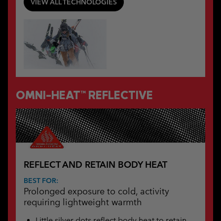
VIEW ALL TECHNOLOGIES
OMNI-HEAT™ REFLECTIVE
REFLECT AND RETAIN BODY HEAT
BEST FOR:
Prolonged exposure to cold, activity
requiring lightweight warmth
Little silver dots reflect body heat to retain