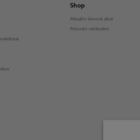
Shop
Aktuální slevové akce
Průvodci velikostmi
povědnost
 obuv