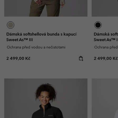
Dámská softshellová bunda s kapucí
Dámská soft
Sweet As™ III
Sweet As™ I
Ochrana před vodou a nečistotami
Ochrana před
Regular price:
Regular pric
2 499,00 Kč
2 499,00 Kč