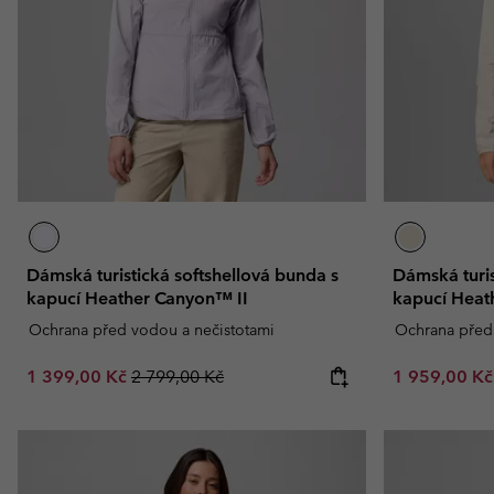
Fleecové oblečen
Fleecové oblečen
Kolekce Amaze
Technické flísové bu
Technické flísové bu
Omni-MAX™
Fleecové mikiny She
Fleecové mikiny She
Ležérní fleecové miki
Ležérní fleecové miki
Fleecové vesty
Fleecové vesty
Dámská turistická softshellová bunda s
Dámská turis
kapucí Heather Canyon™ II
kapucí Heat
Ochrana před vodou a nečistotami
Ochrana před
Sale price:
Regular price:
Sale price:
1 399,00 Kč
2 799,00 Kč
1 959,00 K