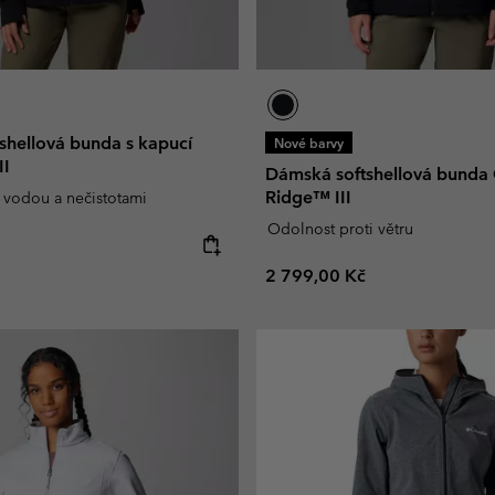
shellová bunda s kapucí
Nové barvy
II
Dámská softshellová bunda
Ridge™ III
 vodou a nečistotami
Odolnost proti větru
e:
Regular price:
2 799,00 Kč