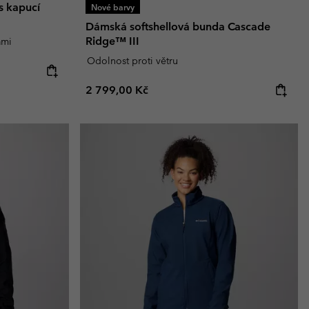
s kapucí
Nové barvy
Dámská softshellová bunda Cascade
Ridge™ III
ami
Odolnost proti větru
Regular price:
2 799,00 Kč