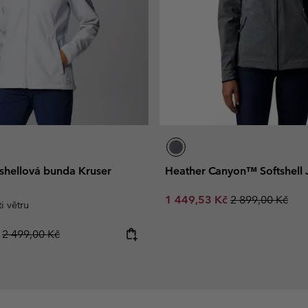
shellová bunda Kruser
Heather Canyon™ Softshell 
Sale price:
Regular price:
1 449,53 Kč
2 899,00 Kč
i větru
Regular price:
č
2 499,00 Kč