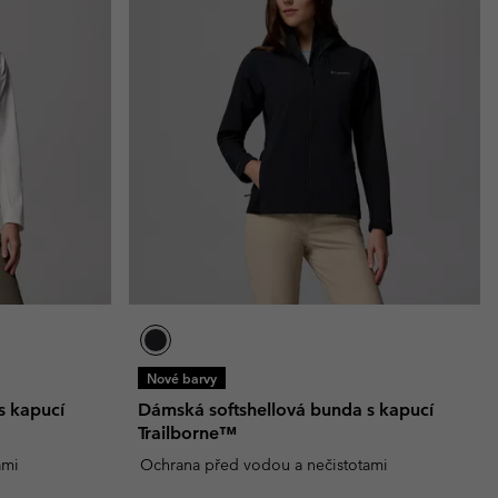
Nové barvy
s kapucí
Dámská softshellová bunda s kapucí
Trailborne™
ami
Ochrana před vodou a nečistotami