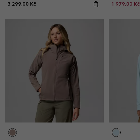
Regular price:
Sale price:
3 299,00 Kč
1 979,00 K