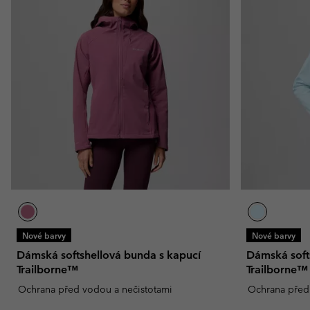
Nové barvy
Nové barvy
Dámská softshellová bunda s kapucí
Dámská soft
Trailborne™
Trailborne™
Ochrana před vodou a nečistotami
Ochrana před