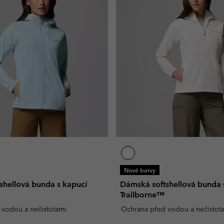
Nové barvy
shellová bunda s kapucí
Dámská softshellová bunda 
Trailborne™
 vodou a nečistotami
Ochrana před vodou a nečistot