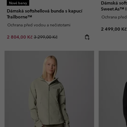
Dámská soft
Nové barvy
Sweet As™ I
Dámská softshellová bunda s kapucí
Trailborne™
Ochrana před
Ochrana před vodou a nečistotami
Regular pric
2 499,00 Kč
Sale price:
Regular price:
2 804,00 Kč
3 299,00 Kč