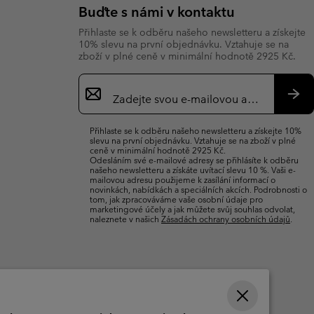
Buďte s námi v kontaktu
Přihlaste se k odběru našeho newsletteru a získejte
10% slevu na první objednávku. Vztahuje se na
zboží v plné ceně v minimální hodnotě 2925 Kč.
Přihlášení
k
odběru
Přih
e-
se
Přihlaste se k odběru našeho newsletteru a získejte 10%
mailů
slevu na první objednávku. Vztahuje se na zboží v plné
ceně v minimální hodnotě 2925 Kč.
Odesláním své e-mailové adresy se přihlásíte k odběru
našeho newsletteru a získáte uvítací slevu 10 %. Vaši e-
mailovou adresu použijeme k zasílání informací o
novinkách, nabídkách a speciálních akcích. Podrobnosti o
tom, jak zpracováváme vaše osobní údaje pro
marketingové účely a jak můžete svůj souhlas odvolat,
naleznete v našich
Zásadách ochrany osobních údajů
.