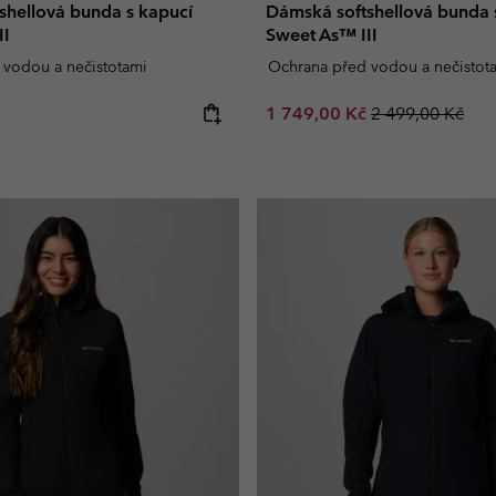
shellová bunda s kapucí
Dámská softshellová bunda 
II
Sweet As™ III
 vodou a nečistotami
Ochrana před vodou a nečistot
e:
Sale price:
Regular price:
1 749,00 Kč
2 499,00 Kč