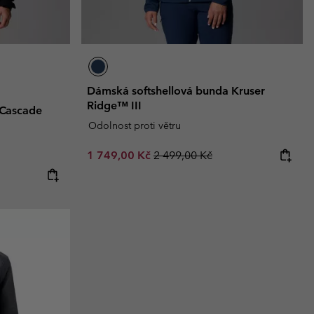
Dámská softshellová bunda Kruser
Ridge™ III
 Cascade
Odolnost proti větru
Sale price:
Regular price:
1 749,00 Kč
2 499,00 Kč