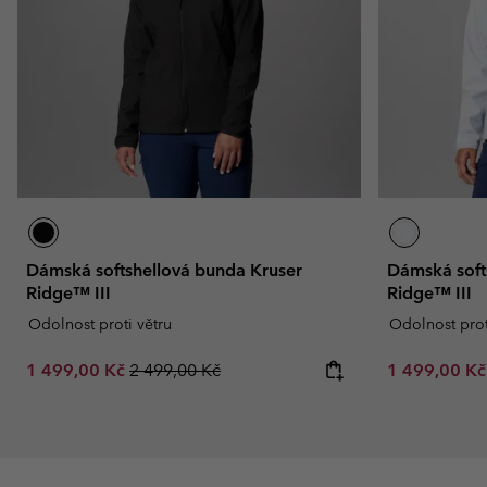
Dámská softshellová bunda Kruser
Dámská soft
Ridge™ III
Ridge™ III
Odolnost proti větru
Odolnost prot
Sale price:
Regular price:
Sale price:
1 499,00 Kč
2 499,00 Kč
1 499,00 K