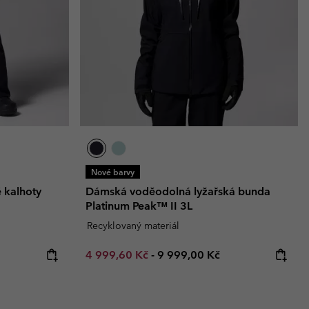
zimní rukavice
zimní rukavice
Průvodce nepromokavostí
Průvodce nepromokavostí
větších velikostí
e vše pro ženy
e vše pro muže
Nové barvy
 kalhoty
Dámská voděodolná lyžařská bunda
Platinum Peak™ II 3L
Recyklovaný materiál
e:
Minimum sale price:
Maximum price:
4 999,60 Kč
-
9 999,00 Kč