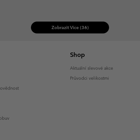
Zobrazit Více (36)
Shop
Aktuální slevové akce
Průvodci velikostmi
povědnost
 obuv