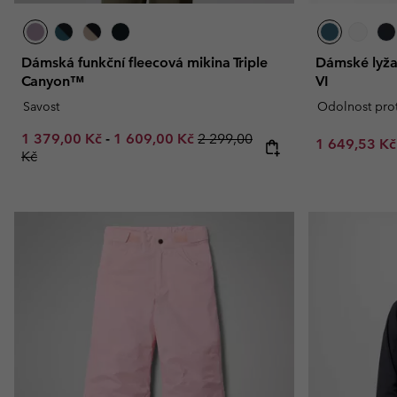
Dámská funkční fleecová mikina Triple
Dámské lyža
Canyon™
VI
Savost
Odolnost prot
Minimum sale price:
Maximum sale price:
Regular price:
1 379,00 Kč
-
1 609,00 Kč
2 299,00
Sale price:
1 649,53 K
Kč