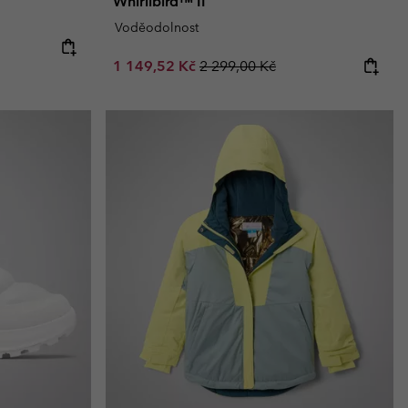
Whirlibird™ II
Voděodolnost
e:
Sale price:
Regular price:
1 149,52 Kč
2 299,00 Kč