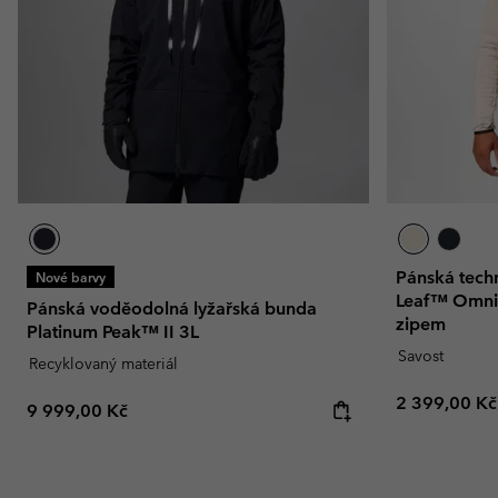
Fleecové oblečen
Fleecové oblečen
Kolekce Amaze
Technické flísové bu
Technické flísové bu
Omni-MAX™
Fleecové mikiny She
Fleecové mikiny She
Ležérní fleecové miki
Ležérní fleecové miki
Fleecové vesty
Fleecové vesty
Pánská techn
Nové barvy
Leaf™ Omni-
Pánská voděodolná lyžařská bunda
zipem
Platinum Peak™ II 3L
Savost
Recyklovaný materiál
Regular pric
2 399,00 Kč
Regular price:
9 999,00 Kč