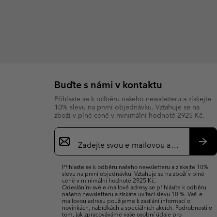
Buďte s námi v kontaktu
Přihlaste se k odběru našeho newsletteru a získejte
10% slevu na první objednávku. Vztahuje se na
zboží v plné ceně v minimální hodnotě 2925 Kč.
Přihlášení
k
odběru
Přih
e-
se
Přihlaste se k odběru našeho newsletteru a získejte 10%
mailů
slevu na první objednávku. Vztahuje se na zboží v plné
ceně v minimální hodnotě 2925 Kč.
Odesláním své e-mailové adresy se přihlásíte k odběru
našeho newsletteru a získáte uvítací slevu 10 %. Vaši e-
mailovou adresu použijeme k zasílání informací o
novinkách, nabídkách a speciálních akcích. Podrobnosti o
tom, jak zpracováváme vaše osobní údaje pro