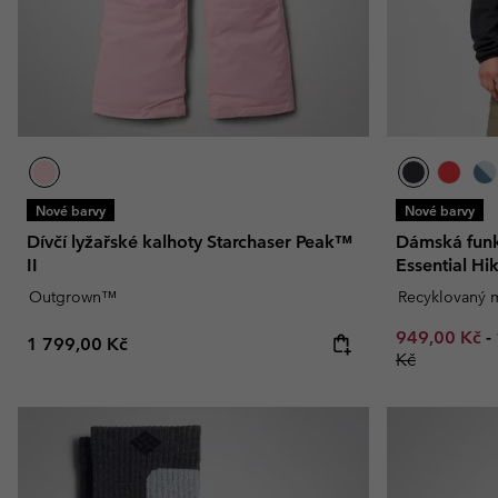
Nové barvy
Nové barvy
Dívčí lyžařské kalhoty Starchaser Peak™
Dámská funk
II
Essential H
Outgrown™
Recyklovaný m
Minimum sal
949,00 Kč
-
Regular price:
1 799,00 Kč
Kč