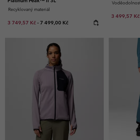
Platinum Peak™ II 3L
Voděodolnos
Recyklovaný materiál
Sale price:
3 499,57 K
Minimum sale price:
Maximum price:
3 749,57 Kč
-
7 499,00 Kč