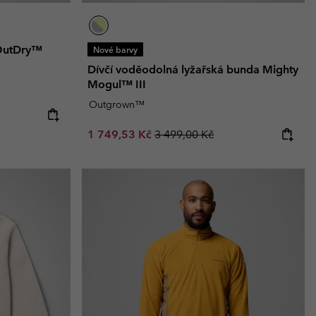
OutDry™
Nové barvy
Dívčí voděodolná lyžařská bunda Mighty
Mogul™ III
Outgrown™
Sale price:
Regular price:
1 749,53 Kč
3 499,00 Kč