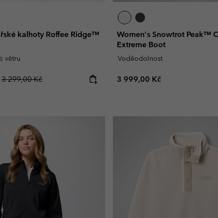
řské kalhoty Roffee Ridge™
Women's Snowtrot Peak™ 
Extreme Boot
i větru
Voděodolnost
Regular price:
Regular price:
č
3 299,00 Kč
3 999,00 Kč