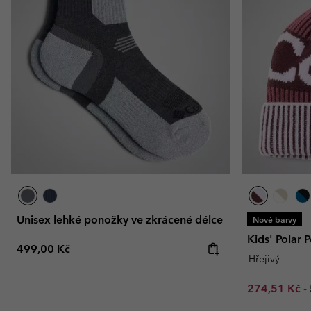
Unisex lehké ponožky ve zkrácené délce
Nové barvy
Kids' Polar 
Regular price:
499,00 Kč
Hřejivý
Minimum sal
274,51 Kč
-