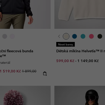
Nové barvy
ční fleecová bunda
Dětská mikina Helvetia™ II 
ike™
Minimum sale price:
Maximum price
599,00 Kč
-
1 149,00 Kč
ateriál
e price:
Maximum sale price:
Regular price:
1 519,00 Kč
1 899,00