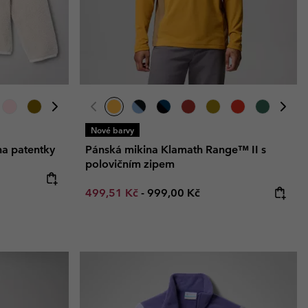
Nové barvy
na patentky
Pánská mikina Klamath Range™ II s
polovičním zipem
:
Minimum sale price:
Maximum price:
499,51 Kč
-
999,00 Kč