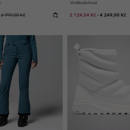
t
Voděodolnost
Regular price:
Minimum sale price:
Maximum pric
č
6 999,00 Kč
2 124,54 Kč
-
4 249,00 Kč