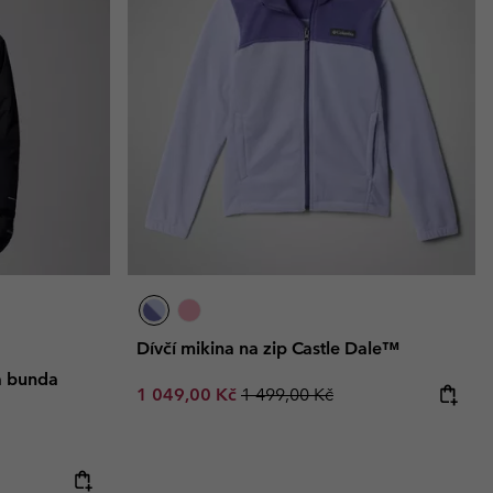
Dívčí mikina na zip Castle Dale™
á bunda
Sale price:
Regular price:
1 049,00 Kč
1 499,00 Kč