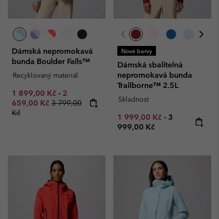
Dámská nepromokavá
Nové barvy
bunda Boulder Falls™
Dámská sbalitelná
nepromokavá bunda
Recyklovaný materiál
Trailborne™ 2.5L
Minimum sale price:
Maximum sale price:
1 899,00 Kč
-
2
Skladnost
Regular price:
659,00 Kč
3 799,00
Kč
Minimum sale price:
Maximum pric
1 999,00 Kč
-
3
999,00 Kč