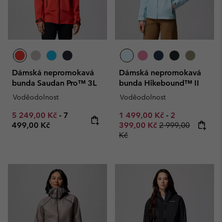
Dámská nepromokavá
Dámská nepromokavá
bunda Saudan Pro™ 3L
bunda Hikebound™ II
Voděodolnost
Voděodolnost
Minimum sale price:
Maximum price:
Minimum sale price:
Maximum sale
5 249,00 Kč
-
7
1 499,00 Kč
-
2
Regular price:
499,00 Kč
399,00 Kč
2 999,00
Kč