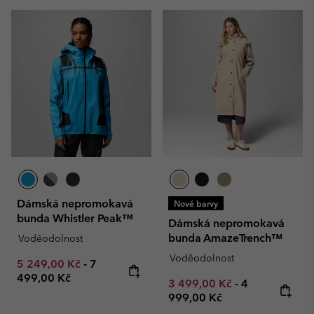
Dámská nepromokavá
Nové barvy
bunda Whistler Peak™
Dámská nepromokavá
bunda AmazeTrench™
Voděodolnost
Voděodolnost
Minimum sale price:
Maximum price:
5 249,00 Kč
-
7
499,00 Kč
Minimum sale price:
Maximum pric
3 499,00 Kč
-
4
999,00 Kč