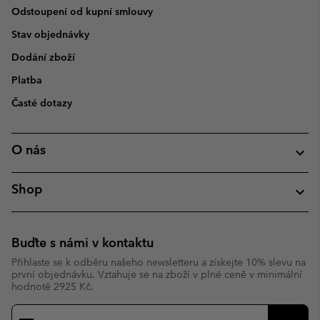
Odstoupení od kupní smlouvy
Stav objednávky
Dodání zboží
Platba
Časté dotazy
O nás
Shop
Buďte s námi v kontaktu
Přihlaste se k odběru našeho newsletteru a získejte 10% slevu na
první objednávku. Vztahuje se na zboží v plné ceně v minimální
hodnotě 2925 Kč.
Přihlášení