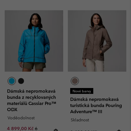
Dámská nepromokavá
Nové barvy
bunda z recyklovaných
Dámská nepromokavá
materiálů Cassiar Pro™
turistická bunda Pouring
ODX
Adventure™ III
Voděodolnost
Skladnost
Sale price:
Regular price:
4 899,00 Kč
6