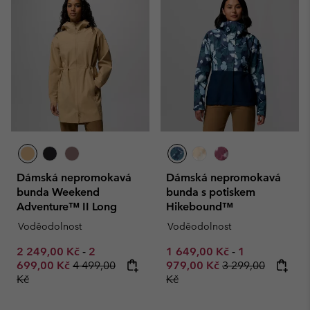
Dámská nepromokavá
Dámská nepromokavá
bunda Weekend
bunda s potiskem
Adventure™ II Long
Hikebound™
Voděodolnost
Voděodolnost
Minimum sale price:
Maximum sale price:
Minimum sale price:
Maximum sale
2 249,00 Kč
-
2
1 649,00 Kč
-
1
Regular price:
Regular price:
699,00 Kč
4 499,00
979,00 Kč
3 299,00
Kč
Kč