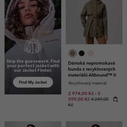
Skip the guesswork. Find
Dámská nepromokavá
your perfect jacket with
bunda z recyklovaných
our Jacket Finder.
materiálů Altbound™ II
Find My Jacket
Recyklovaný materiál
Minimum sale price:
Maximum sale
2 974,00 Kč
-
3
Regular price:
399,00 Kč
4 249,00
Kč