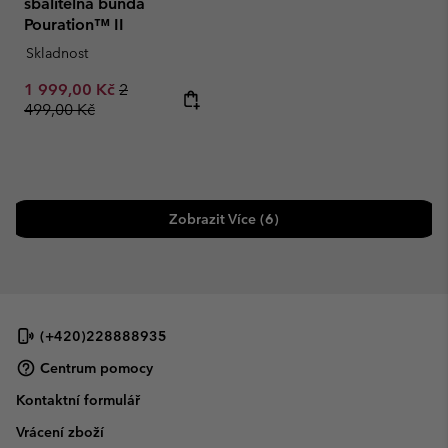
sbalitelná bunda
Pouration™ II
Skladnost
Sale price:
Regular price:
1 999,00 Kč
2
499,00 Kč
Zobrazit Více (6)
(+420)228888935
Centrum pomocy
Kontaktní formulář
Vrácení zboží