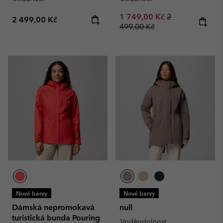
Sale price:
Regular price:
1 749,00 Kč
2
Regular price:
2 499,00 Kč
499,00 Kč
Nové barvy
Nové barvy
Dámská nepromokavá
null
turistická bunda Pouring
Voděodolnost