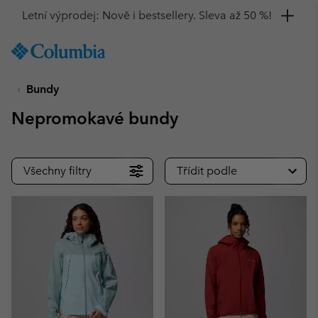
Získejte 10% slevu
SKIP
Columbia
TO
Sportswear
CONTENT
Bundy
SKIP
TO
Nepromokavé bundy
MAIN
NAV
SKIP
Všechny filtry
Třídit podle
TO
SEARCH