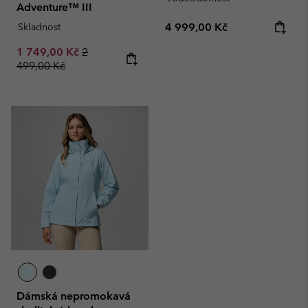
Adventure™ III
Regular price:
Skladnost
4 999,00 Kč
Sale price:
Regular price:
1 749,00 Kč
2
499,00 Kč
Dámská nepromokavá