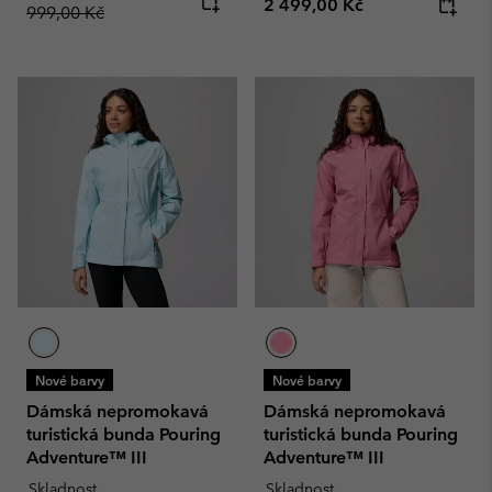
Regular price:
2 499,00 Kč
999,00 Kč
Nové barvy
Nové barvy
Dámská nepromokavá
Dámská nepromokavá
turistická bunda Pouring
turistická bunda Pouring
Adventure™ III
Adventure™ III
Skladnost
Skladnost