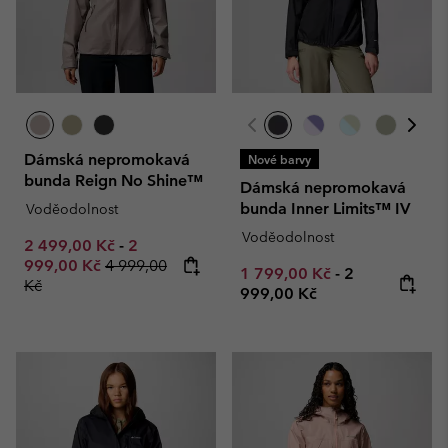
Dámská nepromokavá
Nové barvy
bunda Reign No Shine™
Dámská nepromokavá
bunda Inner Limits™ IV
Voděodolnost
Voděodolnost
Minimum sale price:
Maximum sale price:
2 499,00 Kč
-
2
Regular price:
999,00 Kč
4 999,00
Minimum sale price:
Maximum pric
1 799,00 Kč
-
2
Kč
999,00 Kč