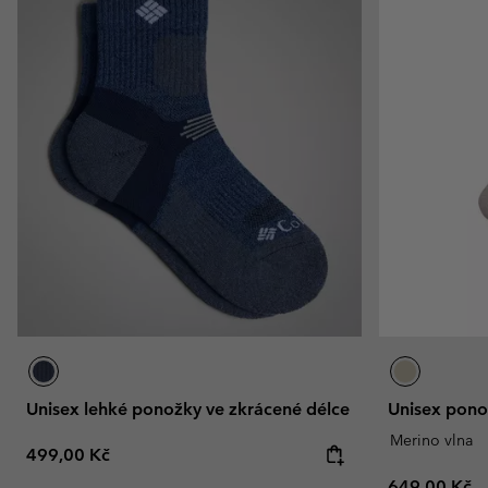
Unisex lehké ponožky ve zkrácené délce
Unisex pono
Merino vlna
Regular price:
499,00 Kč
Regular pric
649,00 Kč