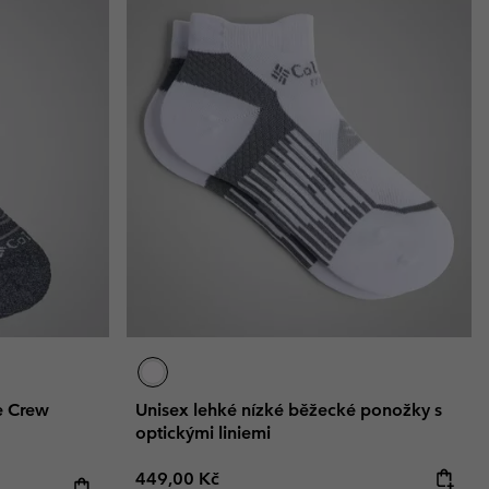
e Crew
Unisex lehké nízké běžecké ponožky s
optickými liniemi
Regular price:
449,00 Kč