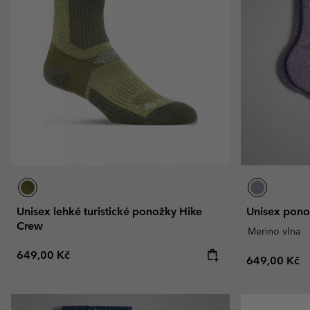
Fleecové oblečen
Fleecové oblečen
Kolekce Amaze
Technické flísové bu
Technické flísové bu
Omni-MAX™
Fleecové mikiny She
Fleecové mikiny She
Ležérní fleecové miki
Ležérní fleecové miki
Fleecové vesty
Fleecové vesty
Unisex lehké turistické ponožky Hike
Unisex pono
Crew
Merino vlna
Regular price:
649,00 Kč
Regular pric
649,00 Kč