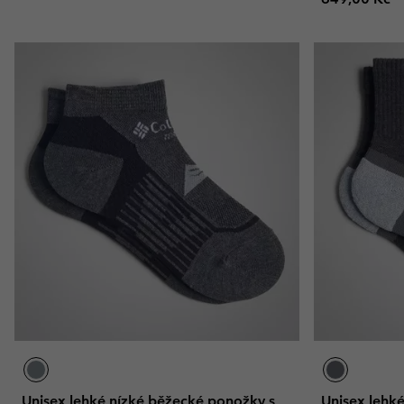
Unisex lehké nízké běžecké ponožky s
Unisex lehk