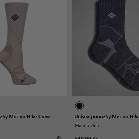
žky Merino Hike Crew
Unisex ponožky Merino Hik
Merino vlna
e:
Regular price:
649,00 Kč