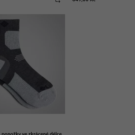
é ponožky ve zkrácené délce