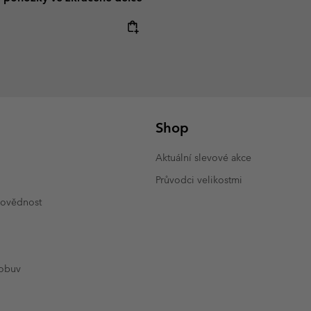
e:
Shop
Aktuální slevové akce
Průvodci velikostmi
povědnost
 obuv