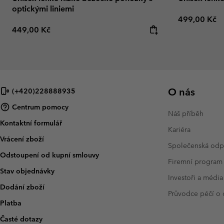
optickými liniemi
Regular pric
499,00 Kč
Regular price:
449,00 Kč
O nás
(+420)228888935
Centrum pomocy
Náš příběh
Kontaktní formulář
Kariéra
Vrácení zboží
Společenská od
Odstoupení od kupní smlouvy
Firemní program
Stav objednávky
Investoři a média
Dodání zboží
Průvodce péčí o
Platba
Časté dotazy