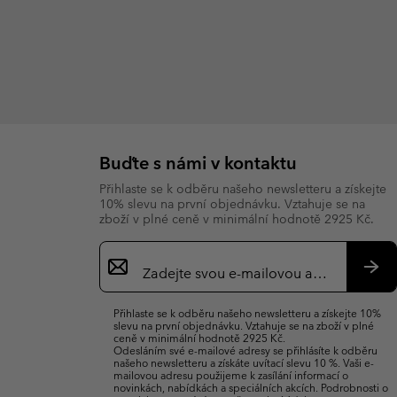
Buďte s námi v kontaktu
Přihlaste se k odběru našeho newsletteru a získejte
10% slevu na první objednávku. Vztahuje se na
zboží v plné ceně v minimální hodnotě 2925 Kč.
Přihlášení
k
odběru
Přih
e-
se
Přihlaste se k odběru našeho newsletteru a získejte 10%
mailů
slevu na první objednávku. Vztahuje se na zboží v plné
ceně v minimální hodnotě 2925 Kč.
Odesláním své e-mailové adresy se přihlásíte k odběru
našeho newsletteru a získáte uvítací slevu 10 %. Vaši e-
mailovou adresu použijeme k zasílání informací o
novinkách, nabídkách a speciálních akcích. Podrobnosti o