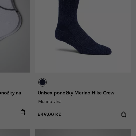
zimní rukavice
zimní rukavice
Průvodce nepromokavostí
Průvodce nepromokavostí
větších velikostí
e vše pro ženy
e vše pro muže
ponožky na
Unisex ponožky Merino Hike Crew
Merino vlna
Regular price:
649,00 Kč