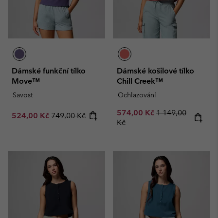
Dámské funkční tílko
Dámské košilové tílko
Move™
Chill Creek™
Savost
Ochlazování
Sale price:
Regular price:
574,00 Kč
1 149,00
Sale price:
Regular price:
524,00 Kč
749,00 Kč
Kč