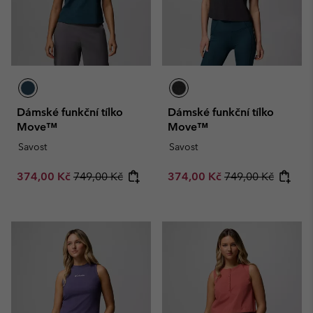
Dámské funkční tílko
Dámské funkční tílko
Move™
Move™
Savost
Savost
Sale price:
Regular price:
Sale price:
Regular price:
374,00 Kč
749,00 Kč
374,00 Kč
749,00 Kč