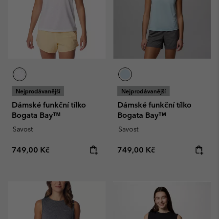
Nejprodávanější
Nejprodávanější
Dámské funkční tílko
Dámské funkční tílko
Bogata Bay™
Bogata Bay™
Savost
Savost
Regular price:
Regular price:
749,00 Kč
749,00 Kč