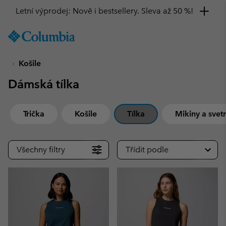
Získejte 10% slevu
SKIP
Columbia
TO
Sportswear
CONTENT
Košile
SKIP
TO
Dámská tílka
MAIN
NAV
SKIP
Trička
Košile
Tílka
Mikiny a svetr
TO
SEARCH
Všechny filtry
Třídit podle