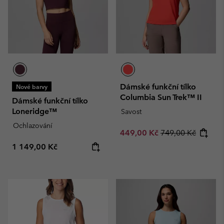
Dámské funkční tílko
Nové barvy
Columbia Sun Trek™ II
Dámské funkční tílko
Loneridge™
Savost
Ochlazování
Sale price:
Regular price:
449,00 Kč
749,00 Kč
Regular price:
1 149,00 Kč