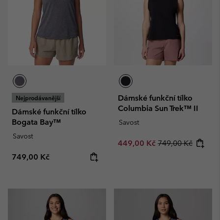
Dámské funkční tílko
Nejprodávanější
Columbia Sun Trek™ II
Dámské funkční tílko
Bogata Bay™
Savost
Savost
Sale price:
Regular price:
449,00 Kč
749,00 Kč
Regular price:
749,00 Kč