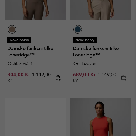
Nové barvy
Nové barvy
Dámské funkční tílko
Dámské funkční tílko
Loneridge™
Loneridge™
Ochlazování
Ochlazování
Sale price:
Regular price:
Sale price:
Regular price:
804,00 Kč
1 149,00
689,00 Kč
1 149,00
Kč
Kč