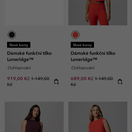
Nové barvy
Nové barvy
Dámské funkční tílko
Dámské funkční tílko
Loneridge™
Loneridge™
Ochlazování
Ochlazování
Sale price:
Regular price:
Sale price:
Regular price:
919,00 Kč
1 149,00
689,00 Kč
1 149,00
Kč
Kč