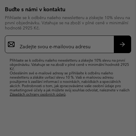
Buďte s námi v kontaktu
Přihlaste se k odběru našeho newsletteru a získejte 10% slevu na
první objednávku. Vztahuje se na zboží v plné ceně v minimální
hodnotě 2925 Kč.
Přihlášení
k
odběru
Přihlás
e-
se
Přihlaste se k odběru našeho newsletteru a získejte 10% slevu na první
mailů
objednávku. Vztahuje se na zboží v plné ceně v minimální hodnotě 2925
Kč.
Odesláním své e-mailové adresy se přihlásíte k odběru našeho
newsletteru a získáte uvítací slevu 10 %. Vaši e-mailovou adresu
použijeme k zasílání informací o novinkách, nabídkách a speciálních
akcích. Podrobnosti o tom, jak zpracováváme vaše osobní údaje pro
marketingové účely a jak můžete svůj souhlas odvolat, naleznete v našich
Zásadách ochrany osobních údajů
.