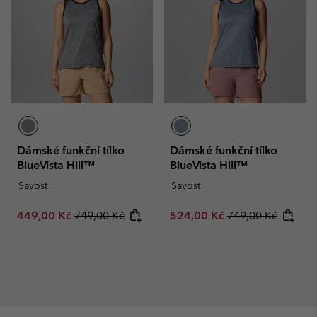
Dámské funkční tílko
Dámské funkční tílko
BlueVista Hill™
BlueVista Hill™
Savost
Savost
Sale price:
Regular price:
Sale price:
Regular price:
449,00 Kč
749,00 Kč
524,00 Kč
749,00 Kč