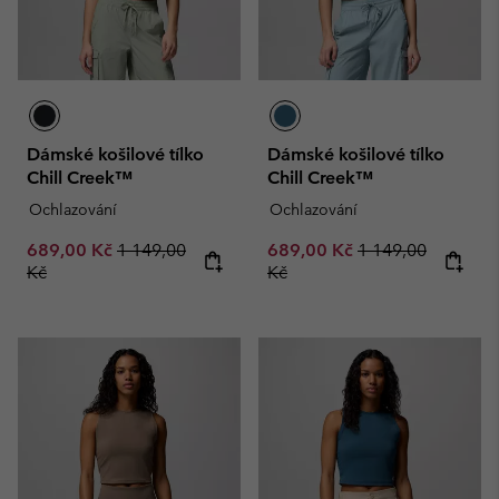
Dámské košilové tílko
Dámské košilové tílko
Chill Creek™
Chill Creek™
Ochlazování
Ochlazování
Sale price:
Regular price:
Sale price:
Regular price:
689,00 Kč
1 149,00
689,00 Kč
1 149,00
Kč
Kč