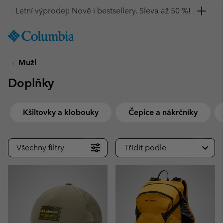
Získejte 10% slevu
SKIP
Columbia
TO
Sportswear
CONTENT
Muži
SKIP
TO
Doplňky
MAIN
NAV
SKIP
Kšiltovky a klobouky
Čepice a nákrčníky
TO
SEARCH
Všechny filtry
Třídit podle