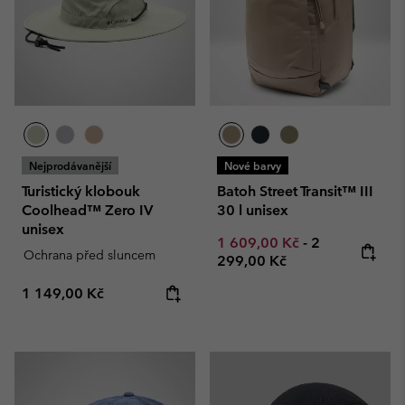
Nejprodávanější
Nové barvy
Turistický klobouk
Batoh Street Transit™ III
Coolhead™ Zero IV
30 l unisex
unisex
Minimum sale price:
Maximum pric
1 609,00 Kč
-
2
Ochrana před sluncem
299,00 Kč
Regular price:
1 149,00 Kč