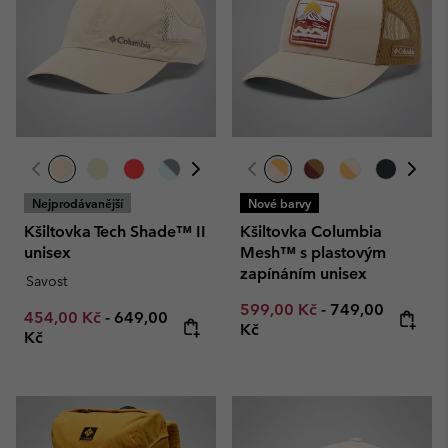
Nejprodávanější
Nové barvy
Kšiltovka Tech Shade™ II
Kšiltovka Columbia
unisex
Mesh™ s plastovým
zapínáním unisex
Savost
Minimum sale price:
Maximum price
599,00 Kč
-
749,00
Minimum sale price:
Maximum price:
454,00 Kč
-
649,00
Kč
Kč