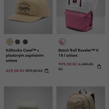
Kšiltovka Creel™ s
Batoh Trail Traveler™ II
plastovým zapínáním
18 l unisex
unisex
Sale price:
Regular price:
999,00 Kč
1 249,00
Kč
Sale price:
Regular price:
629,00 Kč
899,00 Kč