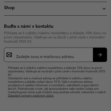
Shop
Buďte s námi v kontaktu
Přihlaste se k odběru našeho newsletteru a získejte 10% slevu na
první objednávku. Vztahuje se na zboží v plné ceně v minimální
hodnotě 2925 Kč.
Přihlášení
k
odběru
Přihlás
e-
se
Přihlaste se k odběru našeho newsletteru a získejte 10% slevu na první
mailů
objednávku. Vztahuje se na zboží v plné ceně v minimální hodnotě 2925
Kč.
Odesláním své e-mailové adresy se přihlásíte k odběru našeho
newsletteru a získáte uvítací slevu 10 %. Vaši e-mailovou adresu
použijeme k zasílání informací o novinkách, nabídkách a speciálních
akcích. Podrobnosti o tom, jak zpracováváme vaše osobní údaje pro
marketingové účely a jak můžete svůj souhlas odvolat, naleznete v našich
Zásadách ochrany osobních údajů
.