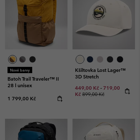
Kšiltovka Lost Lager™
Nové barvy
3D Stretch
Batoh Trail Traveler™ II
28 l unisex
Minimum sale price:
Maximum sale p
449,00 Kč
-
719,00
Regular price:
Kč
899,00 Kč
Regular price:
1 799,00 Kč