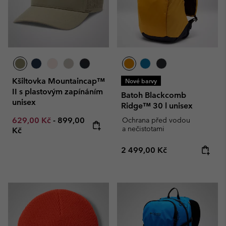
Kšiltovka Mountaincap™
Nové barvy
II s plastovým zapínáním
Batoh Blackcomb
unisex
Ridge™ 30 l unisex
Minimum sale price:
Maximum price:
629,00 Kč
-
899,00
Ochrana před vodou
a nečistotami
Kč
Regular price:
2 499,00 Kč