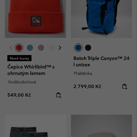
Batoh Triple Canyon™ 24
Nové barvy
l unisex
Čepice Whirlibird™ s
ohrnutým lemem
Pláštěnka
Voděodolnost
Regular price:
2 799,00 Kč
Regular price:
549,00 Kč