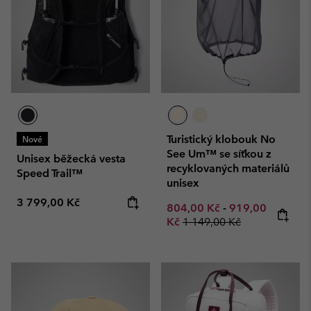
Turistický klobouk No
Nové
See Um™ se síťkou z
Unisex běžecká vesta
recyklovaných materiálů
Speed Trail™
unisex
Regular price:
3 799,00 Kč
Minimum sale price:
Maximum sale p
804,00 Kč
-
919,00
Regular price:
Kč
1 149,00 Kč