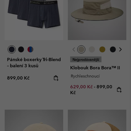
Pánské boxerky Tri-Blend
Nejprodávanější
– balení 3 kusů
Klobouk Bora Bora™ II
Rychleschnoucí
Regular price:
899,00 Kč
Minimum sale price:
Maximum price
629,00 Kč
-
899,00
Kč