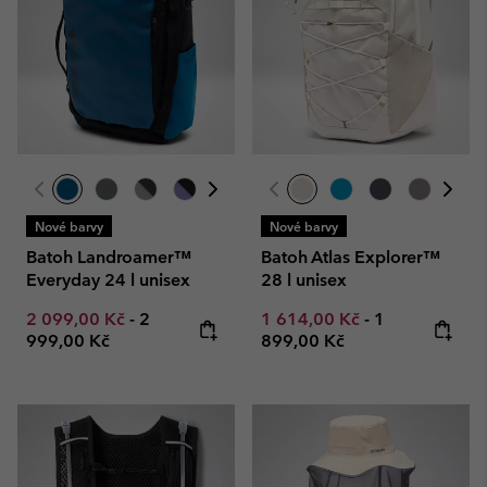
Nové barvy
Nové barvy
Batoh Landroamer™
Batoh Atlas Explorer™
Everyday 24 l unisex
28 l unisex
Minimum sale price:
Maximum price:
Minimum sale price:
Maximum pric
2 099,00 Kč
-
2
1 614,00 Kč
-
1
999,00 Kč
899,00 Kč