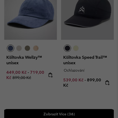
Kšiltovka Wellzy™
Kšiltovka Speed Trail™
unisex
unisex
Ochlazování
Minimum sale price:
Maximum sale price:
449,00 Kč
-
719,00
Regular price:
Kč
899,00 Kč
Minimum sale price:
Maximum price
539,00 Kč
-
899,00
Kč
Zobrazit Více (36)