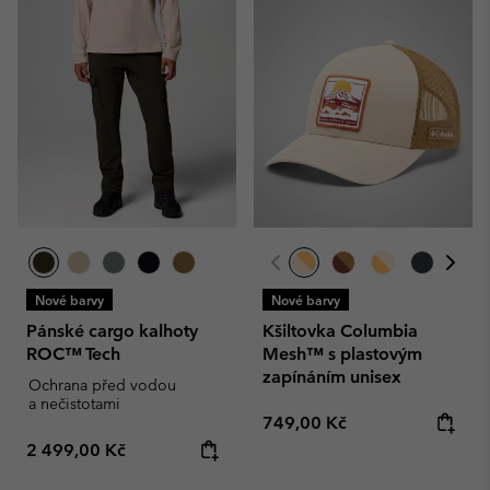
Nové barvy
Nové barvy
Pánské cargo kalhoty
Kšiltovka Columbia
ROC™ Tech
Mesh™ s plastovým
zapínáním unisex
Ochrana před vodou
a nečistotami
Regular price:
749,00 Kč
Regular price:
2 499,00 Kč