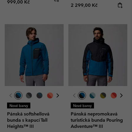
999,00 Kč
Regular price:
2 299,00 Kč
Nové barvy
Nové barvy
Pánská softshellová
Pánská nepromokavá
bunda s kapucí Tall
turistická bunda Pouring
Heights™ III
Adventure™ III