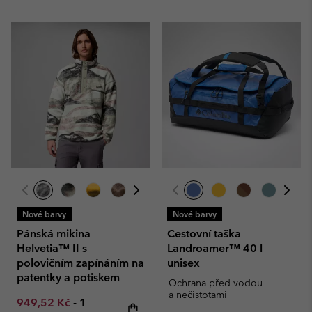
Nové barvy
Nové barvy
Pánská mikina
Cestovní taška
Helvetia™ II s
Landroamer™ 40 l
polovičním zapínáním na
unisex
patentky a potiskem
Ochrana před vodou
a nečistotami
Minimum sale price:
Maximum price:
949,52 Kč
-
1