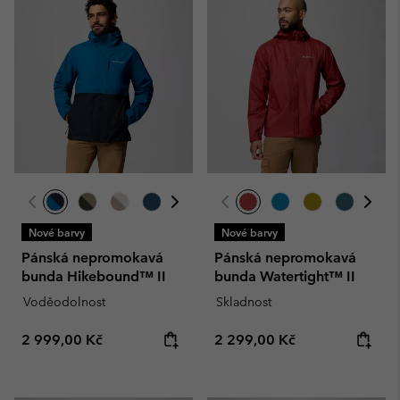
Nové barvy
Nové barvy
Pánská nepromokavá
Pánská nepromokavá
bunda Hikebound™ II
bunda Watertight™ II
Voděodolnost
Skladnost
Regular price:
Regular price:
2 999,00 Kč
2 299,00 Kč