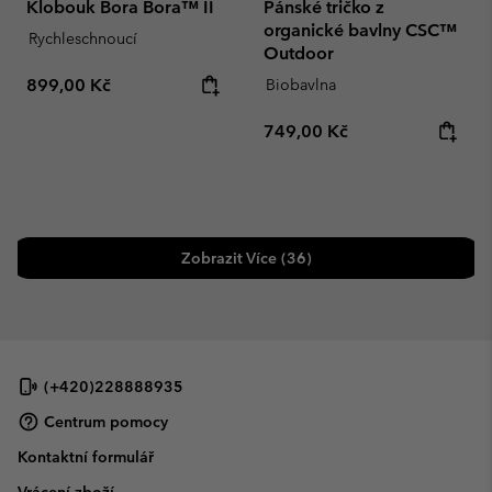
Klobouk Bora Bora™ II
Pánské tričko z
organické bavlny CSC™
Rychleschnoucí
Outdoor
Regular price:
899,00 Kč
Biobavlna
Regular price:
749,00 Kč
Zobrazit Více (36)
(+420)228888935
Centrum pomocy
Kontaktní formulář