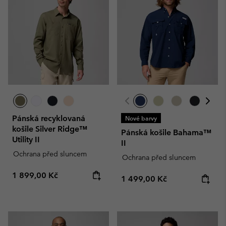
Pánská recyklovaná
Nové barvy
košile Silver Ridge™
Pánská košile Bahama™
Utility II
II
Ochrana před sluncem
Ochrana před sluncem
Regular price:
1 899,00 Kč
Regular price:
1 499,00 Kč