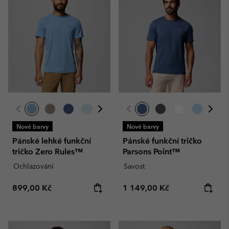
Nové barvy
Nové barvy
Pánské lehké funkční
Pánské funkční tričko
tričko Zero Rules™
Parsons Point™
Ochlazování
Savost
Regular price:
Regular price:
899,00 Kč
1 149,00 Kč