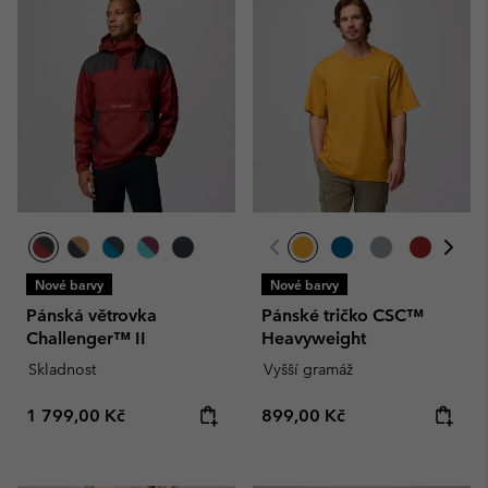
Nové barvy
Nové barvy
Pánská větrovka
Pánské tričko CSC™
Challenger™ II
Heavyweight
Skladnost
Vyšší gramáž
Regular price:
Regular price:
1 799,00 Kč
899,00 Kč