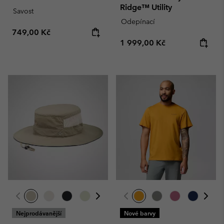
Ridge™ Utility
Savost
Odepínací
Regular price:
749,00 Kč
Regular price:
1 999,00 Kč
Nejprodávanější
Nové barvy