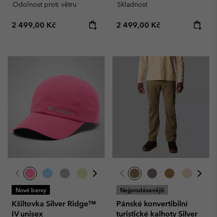
Odolnost proti větru
Skladnost
Regular price:
Regular price:
2 499,00 Kč
2 499,00 Kč
Nové barvy
Nejprodávanější
Kšiltovka Silver Ridge™
Pánské konvertibilní
IV unisex
turistické kalhoty Silver