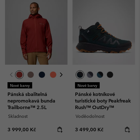
Nové barvy
Nové barvy
Pánská sbalitelná
Pánské kotníkové
nepromokavá bunda
turistické boty Peakfreak
Trailborne™ 2.5L
Rush™ OutDry™
Skladnost
Voděodolnost
Regular price:
Regular price:
3 999,00 Kč
3 499,00 Kč