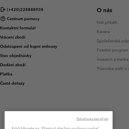
O nás
(+420)228888935
Centrum pomocy
Náš příběh
Kontaktní formulář
Kariéra
Vrácení zboží
Společenská od
Odstoupení od kupní smlouvy
Firemní program
Stav objednávky
Investoři a média
Dodání zboží
Průvodce péčí o
Platba
Časté dotazy
Pokračovat bez přijetí
Když kliknete na „Přijmout všechny soubory cookie“,