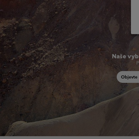
Naše vyba
P
Objevte 