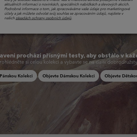
aktuálních informací o novinkách, speciálních nabídkách a slevových akcích.
Podrobné informace o tom, jak zpracováváme vaše údaje pro marketingové
účely a jak můžete odvolat svůj souhlas se zpracováním údajů, najdete v
našich
zásadách ochrany osobních údajů
.
vení prochází přísnými testy, aby obstálo v ka
rohlédněte si celou kolekci a vybavte se na další dobrodružstv
Pánskou Kolekci
Objevte Dámskou Kolekci
Objevte Dětsko