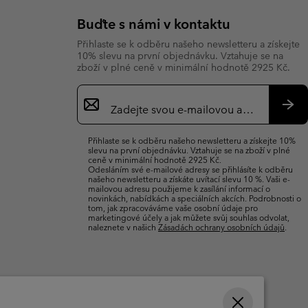
Buďte s námi v kontaktu
Přihlaste se k odběru našeho newsletteru a získejte
10% slevu na první objednávku. Vztahuje se na
zboží v plné ceně v minimální hodnotě 2925 Kč.
Přihlášení
k
odběru
Přih
e-
se
Přihlaste se k odběru našeho newsletteru a získejte 10%
mailů
slevu na první objednávku. Vztahuje se na zboží v plné
ceně v minimální hodnotě 2925 Kč.
Odesláním své e-mailové adresy se přihlásíte k odběru
našeho newsletteru a získáte uvítací slevu 10 %. Vaši e-
mailovou adresu použijeme k zasílání informací o
novinkách, nabídkách a speciálních akcích. Podrobnosti o
tom, jak zpracováváme vaše osobní údaje pro
marketingové účely a jak můžete svůj souhlas odvolat,
naleznete v našich
Zásadách ochrany osobních údajů
.