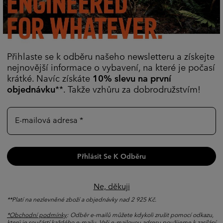
Přihlaste se k odběru našeho newsletteru a získejte
nejnovější informace o vybavení, na které je počasí
krátké. Navíc získáte
10% slevu na první
objednávku
**. Takže vzhůru za dobrodružstvím!
E-mailová adresa
Letní
dobrodružství
Přhlásit Se K Odběru
Prohlédnout Kolekci
Ne, děkuji
**Platí na nezlevněné zboží a objednávky nad 2 925 Kč.
*Obchodní podmínky
: Odběr e-mailů můžete kdykoli zrušit pomocí odkazu,
který je součástí každého e-mailu. Vaši e-mailovou adresu použijeme k zasílání