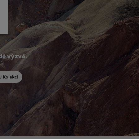
ždé výzvě.
í.
u Kolekci