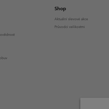
Shop
Aktuální slevové akce
Průvodci velikostmi
povědnost
 obuv