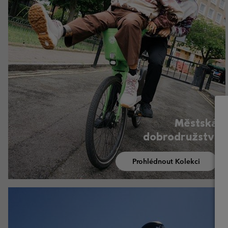
Městská
dobrodružství
Prohlédnout Kolekci