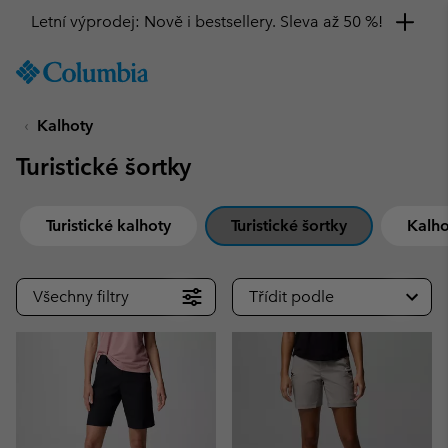
Letní výprodej: Nově i bestsellery. Sleva až 50 %!
SKIP
Columbia
TO
Sportswear
CONTENT
Kalhoty
SKIP
TO
Turistické šortky
MAIN
NAV
SKIP
Turistické kalhoty
Turistické šortky
Kalho
TO
SEARCH
Všechny filtry
Třídit podle