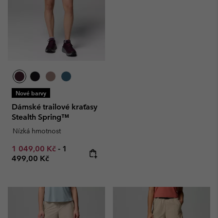
Nové barvy
Dámské trailové kraťasy
Stealth Spring™
Nízká hmotnost
Minimum sale price:
Maximum price:
1 049,00 Kč
-
1
499,00 Kč