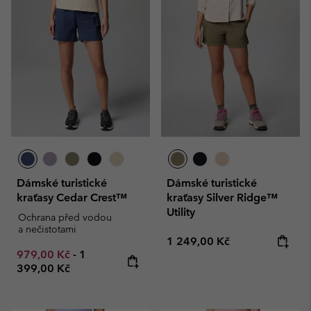
Dámské turistické
Dámské turistické
kraťasy Cedar Crest™
kraťasy Silver Ridge™
Utility
Ochrana před vodou
a nečistotami
Regular price:
1 249,00 Kč
Minimum sale price:
Maximum price:
979,00 Kč
-
1
399,00 Kč