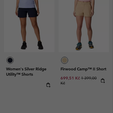
Women's Silver Ridge
Firwood Camp™ II Short
Utility™ Shorts
Sale price:
Regular price:
699,51 Kč
1 399,00
Kč
Regular price: