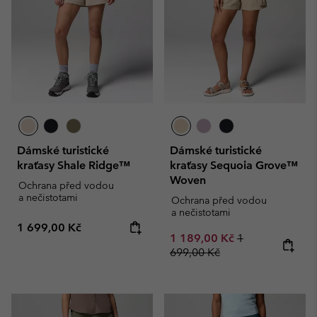
Dámské turistické
Dámské turistické
kraťasy Shale Ridge™
kraťasy Sequoia Grove™
Woven
Ochrana před vodou
a nečistotami
Ochrana před vodou
a nečistotami
Regular price:
1 699,00 Kč
Sale price:
Regular price:
1 189,00 Kč
1
699,00 Kč