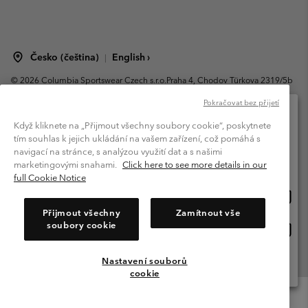
Česko (čeština)
English ›
|
©
2026
Columbia Sportswear Czech s.r.o.Praha 4, Chodov Türkova 2319/5b
PSČ 149 00 Czech Republic. All rights reserved.
Pokračovat bez přijetí
Podmínky užití
Obchodní podmínky prodeje
Záruka
Když kliknete na „Přijmout všechny soubory cookie“, poskytnete
Zásady zpracování osobních údajů
Podmínky používání členství
tím souhlas k jejich ukládání na vašem zařízení, což pomáhá s
Vyberte prosím zemi doručení a jazyk
navigací na stránce, s analýzou využití dat a s našimi
Podmínky obsahu vytvářeného uživateli
Impresum
Soubory cookie
Možnost online nákupu
marketingovými snahami.
Click here to see more details in our
Prohlášení o daňové strategii
Public CBCR
full Cookie Notice
Možno
United States
online
Centrum pomocy: Pon-Pát. 9:00 - 13:00 a 14:00 - 18:00
Přijmout všechny
Zamítnout vše
(+420)228888935
nákup
soubory cookie
Možno
Česká republika
online
nákup
Nastavení souborů
Zobrazit Všechny Země
cookie