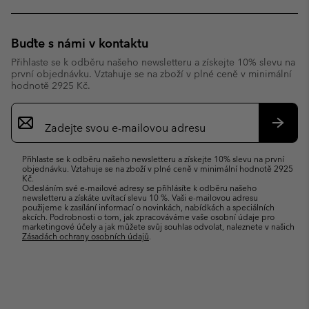
Buďte s námi v kontaktu
Přihlaste se k odběru našeho newsletteru a získejte 10% slevu na
první objednávku. Vztahuje se na zboží v plné ceně v minimální
hodnotě 2925 Kč.
Přihlášení
k
odběru
Přihlás
e-
se
Přihlaste se k odběru našeho newsletteru a získejte 10% slevu na první
mailů
objednávku. Vztahuje se na zboží v plné ceně v minimální hodnotě 2925
Kč.
Odesláním své e-mailové adresy se přihlásíte k odběru našeho
newsletteru a získáte uvítací slevu 10 %. Vaši e-mailovou adresu
použijeme k zasílání informací o novinkách, nabídkách a speciálních
akcích. Podrobnosti o tom, jak zpracováváme vaše osobní údaje pro
marketingové účely a jak můžete svůj souhlas odvolat, naleznete v našich
Zásadách ochrany osobních údajů
.