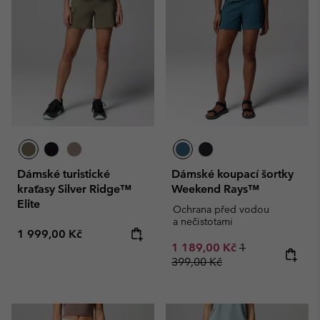
Dámské turistické
Dámské koupací šortky
kraťasy Silver Ridge™
Weekend Rays™
Elite
Ochrana před vodou
a nečistotami
Regular price:
1 999,00 Kč
Sale price:
Regular price:
1 189,00 Kč
1
399,00 Kč