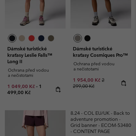
Dámské turistické
Dámské turistické
kraťasy Leslie Falls™
kraťasy Cosmiques Pro™
Long II
Ochrana před vodou
a nečistotami
Ochrana před vodou
a nečistotami
Sale price:
Regular price:
1 954,00 Kč
2
Minimum sale price:
Maximum price:
299,00 Kč
1 049,00 Kč
-
1
499,00 Kč
8.24 - COL EU/UK - Back to
adventure promotion -
Grid banner - ECOM-53480
- CONTENT PAGE