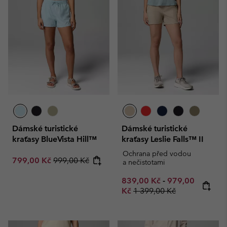
Dámské turistické
Dámské turistické
kraťasy BlueVista Hill™
kraťasy Leslie Falls™ II
Ochrana před vodou
Sale price:
Regular price:
799,00 Kč
999,00 Kč
a nečistotami
Minimum sale price:
Maximum sale p
839,00 Kč
-
979,00
Regular price:
Kč
1 399,00 Kč