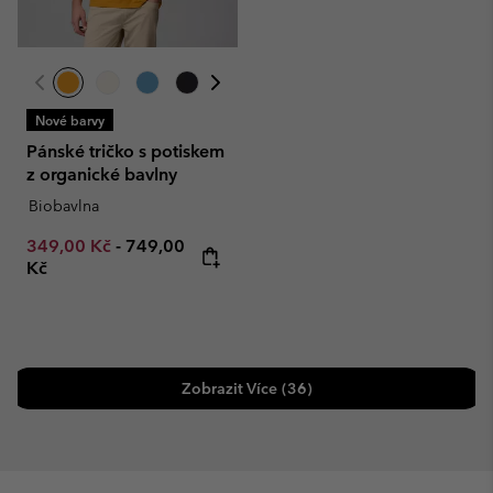
Nové barvy
Pánské tričko s potiskem
z organické bavlny
Biobavlna
Minimum sale price:
Maximum price:
349,00 Kč
-
749,00
Kč
Zobrazit Více (36)