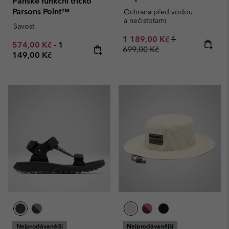
Pánské funkční tričko
Parsons Point™
Ochrana před vodou
a nečistotami
Savost
Sale price:
Regular price:
1 189,00 Kč
1
Minimum sale price:
Maximum price:
574,00 Kč
-
1
699,00 Kč
149,00 Kč
Nejprodávanější
Nejprodávanější