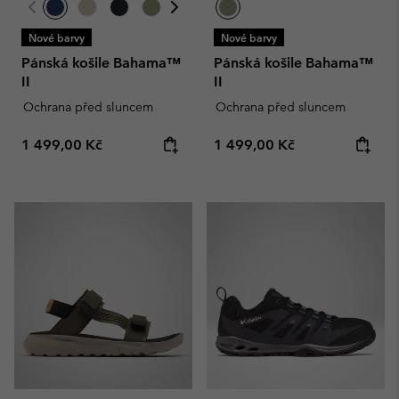
Nové barvy
Nové barvy
Pánská košile Bahama™
Pánská košile Bahama™
II
II
Ochrana před sluncem
Ochrana před sluncem
Regular price:
Regular price:
1 499,00 Kč
1 499,00 Kč