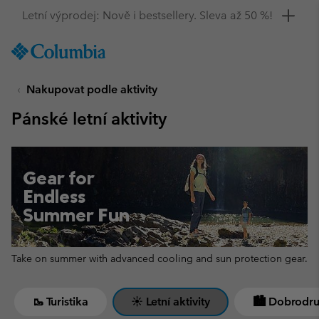
Získejte 10% slevu
SKIP
Columbia
TO
Sportswear
CONTENT
Nakupovat podle aktivity
SKIP
TO
Pánské letní aktivity
MAIN
NAV
SKIP
TO
Gear for
SEARCH
Endless
Summer Fun
Take on summer with advanced cooling and sun protection gear.
🥾 Turistika
☀ Letní aktivity
🏙 Dobrodru