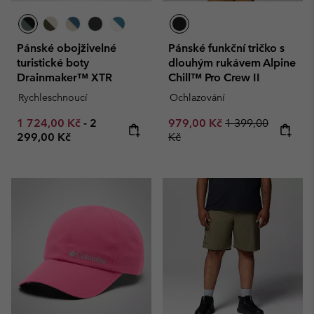
Pánské obojživelné
Pánské funkční tričko s
turistické boty
dlouhým rukávem Alpine
Drainmaker™ XTR
Chill™ Pro Crew II
Rychleschnoucí
Ochlazování
Minimum sale price:
Maximum price:
Sale price:
Regular price:
1 724,00 Kč
-
2
979,00 Kč
1 399,00
299,00 Kč
Kč