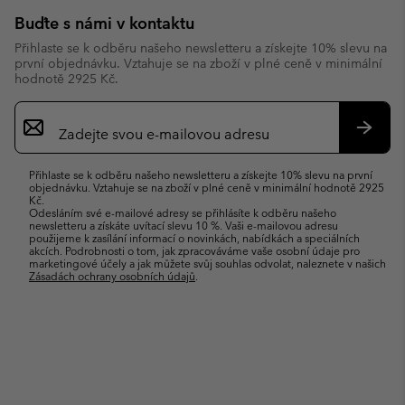
Buďte s námi v kontaktu
Přihlaste se k odběru našeho newsletteru a získejte 10% slevu na
první objednávku. Vztahuje se na zboží v plné ceně v minimální
hodnotě 2925 Kč.
Přihlášení
k
odběru
Přihlás
e-
se
Přihlaste se k odběru našeho newsletteru a získejte 10% slevu na první
mailů
objednávku. Vztahuje se na zboží v plné ceně v minimální hodnotě 2925
Kč.
Odesláním své e-mailové adresy se přihlásíte k odběru našeho
newsletteru a získáte uvítací slevu 10 %. Vaši e-mailovou adresu
použijeme k zasílání informací o novinkách, nabídkách a speciálních
akcích. Podrobnosti o tom, jak zpracováváme vaše osobní údaje pro
marketingové účely a jak můžete svůj souhlas odvolat, naleznete v našich
Zásadách ochrany osobních údajů
.