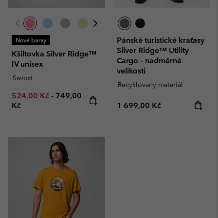
Pánské turistické kraťasy
Nové barvy
Silver Ridge™ Utility
Kšiltovka Silver Ridge™
Cargo – nadměrné
IV unisex
velikosti
Savost
Recyklovaný materiál
Minimum sale price:
Maximum price:
524,00 Kč
-
749,00
Regular price:
Kč
1 699,00 Kč