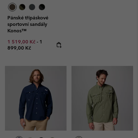
Pánské třípáskové
sportovní sandály
Konos™
Minimum sale price:
Maximum price:
1 519,00 Kč
-
1
899,00 Kč