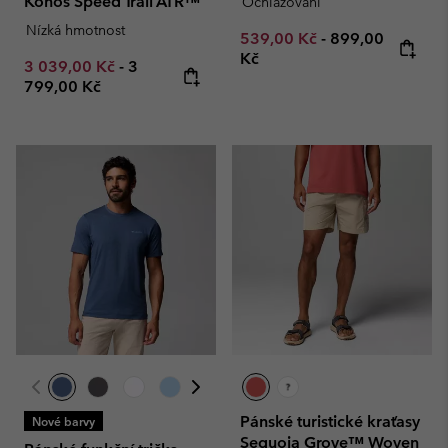
Konos Speed Trail ATR™
Ochlazování
Nízká hmotnost
Minimum sale price:
Maximum price
539,00 Kč
-
899,00
Kč
Minimum sale price:
Maximum price:
3 039,00 Kč
-
3
799,00 Kč
Pánské turistické kraťasy
Nové barvy
Sequoia Grove™ Woven