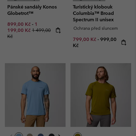
Pánské sandály Konos
Turistický klobouk
Globetrot™
Columbia™ Broad
Spectrum II unisex
Minimum sale price:
Maximum sale price:
899,00 Kč
-
1
Ochrana před sluncem
Regular price:
199,00 Kč
1 499,00
Kč
Minimum sale price:
Maximum price
799,00 Kč
-
999,00
Kč