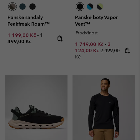
Pánské sandály
Pánské boty Vapor
Peakfreak Roam™
Vent™
Prodyšnost
Minimum sale price:
Maximum price:
1 199,00 Kč
-
1
499,00 Kč
Minimum sale price:
Maximum sale
1 749,00 Kč
-
2
Regular price:
124,00 Kč
2 499,00
Kč