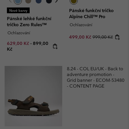
Pánské funkční tričko
Nové barvy
Alpine Chill™ Pro
Pánské lehké funkční
tričko Zero Rules™
Ochlazování
Ochlazování
Sale price:
Regular price:
499,00 Kč
999,00 Kč
Minimum sale price:
Maximum price:
629,00 Kč
-
899,00
Kč
8.24 - COL EU/UK - Back to
adventure promotion -
Grid banner - ECOM-53480
- CONTENT PAGE