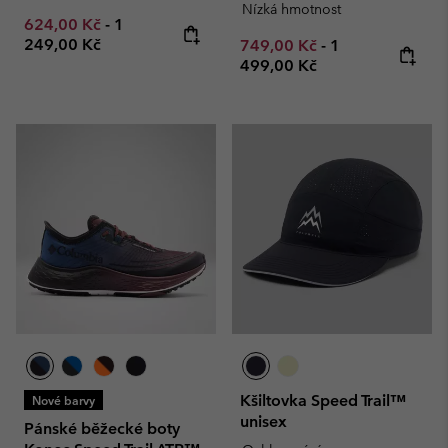
Nízká hmotnost
Minimum sale price:
Maximum price:
624,00 Kč
-
1
249,00 Kč
Minimum sale price:
Maximum price
749,00 Kč
-
1
499,00 Kč
Kšiltovka Speed Trail™
Nové barvy
unisex
Pánské běžecké boty