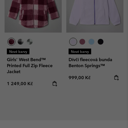
Nové barvy
Nové barvy
Girls' West Bend™
Dívčí fleecová bunda
Printed Full Zip Fleece
Benton Springs™
Jacket
Regular price:
999,00 Kč
Regular price:
1 249,00 Kč