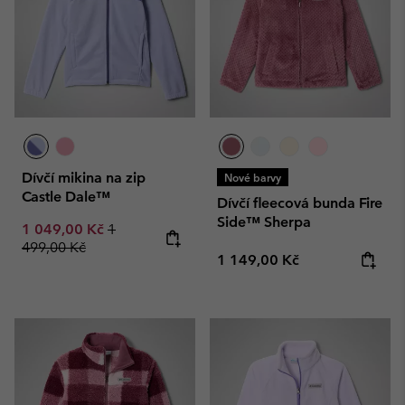
Dívčí mikina na zip
Nové barvy
Castle Dale™
Dívčí fleecová bunda Fire
Side™ Sherpa
Sale price:
Regular price:
1 049,00 Kč
1
499,00 Kč
Regular price:
1 149,00 Kč