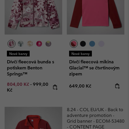
Nové barvy
Nové barvy
Dívčí fleecová bunda s
Dívčí fleecová mikina
potiskem Benton
Glacial™ se čtvrtinovým
Springs™
zipem
Minimum sale price:
Maximum price:
804,00 Kč
-
999,00
Regular price:
649,00 Kč
Kč
8.24 - COL EU/UK - Back to
adventure promotion -
Grid banner - ECOM-53480
- CONTENT PAGE