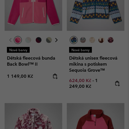
Nové barvy
Nové barvy
Dětská fleecová bunda
Dětská unisex fleecová
Back Bowl™ II
mikina s potiskem
Sequoia Grove™
Regular price:
1 149,00 Kč
Minimum sale price:
Maximum price
624,00 Kč
-
1
249,00 Kč