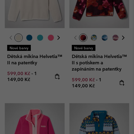
Nové barvy
Nové barvy
Dětská mikina Helvetia™
Dětská mikina Helvetia™
II na patentky
II s potiskem a
zapínáním na patentky
Minimum sale price:
Maximum price:
599,00 Kč
-
1
149,00 Kč
Minimum sale price:
Maximum price
599,00 Kč
-
1
149,00 Kč