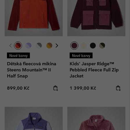
Nové barvy
Nové barvy
Dětská fleecová mikina
Kids' Jasper Ridge™
Steens Mountain™ II
Pebbled Fleece Full Zip
Half Snap
Jacket
Regular price:
Regular price:
899,00 Kč
1 399,00 Kč