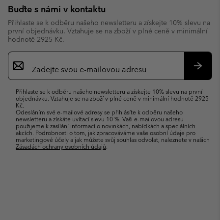
Buďte s námi v kontaktu
Přihlaste se k odběru našeho newsletteru a získejte 10% slevu na
první objednávku. Vztahuje se na zboží v plné ceně v minimální
hodnotě 2925 Kč.
Přihlášení
k
odběru
Přihlás
e-
se
Přihlaste se k odběru našeho newsletteru a získejte 10% slevu na první
mailů
objednávku. Vztahuje se na zboží v plné ceně v minimální hodnotě 2925
Kč.
Odesláním své e-mailové adresy se přihlásíte k odběru našeho
newsletteru a získáte uvítací slevu 10 %. Vaši e-mailovou adresu
použijeme k zasílání informací o novinkách, nabídkách a speciálních
akcích. Podrobnosti o tom, jak zpracováváme vaše osobní údaje pro
marketingové účely a jak můžete svůj souhlas odvolat, naleznete v našich
Zásadách ochrany osobních údajů
.