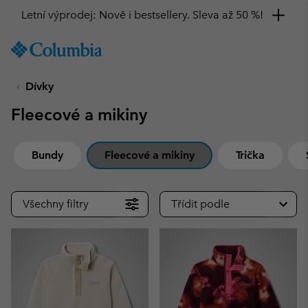
Letní výprodej: Nově i bestsellery. Sleva až 50 %!
SKIP
Columbia
TO
Sportswear
CONTENT
Dívky
SKIP
TO
Fleecové a mikiny
MAIN
NAV
SKIP
Bundy
Fleecové a mikiny
Trička
TO
SEARCH
Všechny filtry
Třídit podle