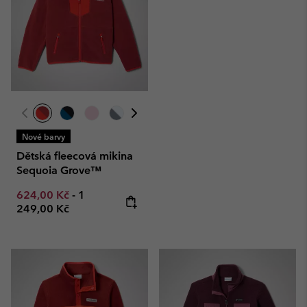
Nové barvy
Dětská fleecová mikina
Sequoia Grove™
Minimum sale price:
Maximum price:
624,00 Kč
-
1
249,00 Kč