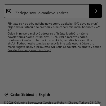
Přihlášení
k
odběru
Přihlás
e-
se
Přihlaste se k odběru našeho newsletteru a získejte 10% slevu na první
mailů
objednávku. Vztahuje se na zboží v plné ceně v minimální hodnotě 2925
Kč.
Odesláním své e-mailové adresy se přihlásíte k odběru našeho
newsletteru a získáte uvítací slevu 10 %. Vaši e-mailovou adresu
použijeme k zasílání informací o novinkách, nabídkách a speciálních
akcích. Podrobnosti o tom, jak zpracováváme vaše osobní údaje pro
marketingové účely a jak můžete svůj souhlas odvolat, naleznete v našich
Zásadách ochrany osobních údajů
.
Česko (čeština)
English ›
|
©
2026
Columbia Sportswear Czech s.r.o.Praha 4, Chodov Türkova 2319/5b