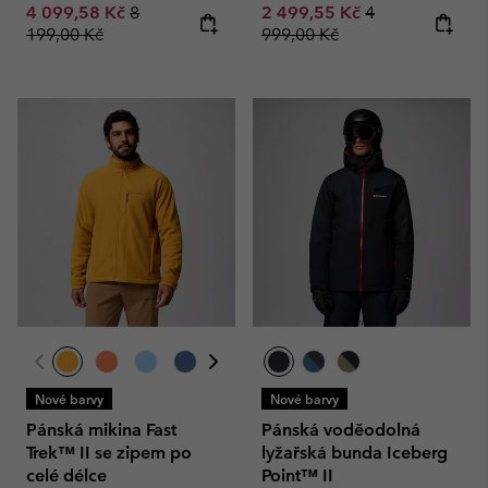
Sale price:
Regular price:
Sale price:
Regular price:
4 099,58 Kč
8
2 499,55 Kč
4
199,00 Kč
999,00 Kč
Nové barvy
Nové barvy
Pánská mikina Fast
Pánská voděodolná
Trek™ II se zipem po
lyžařská bunda Iceberg
celé délce
Point™ II