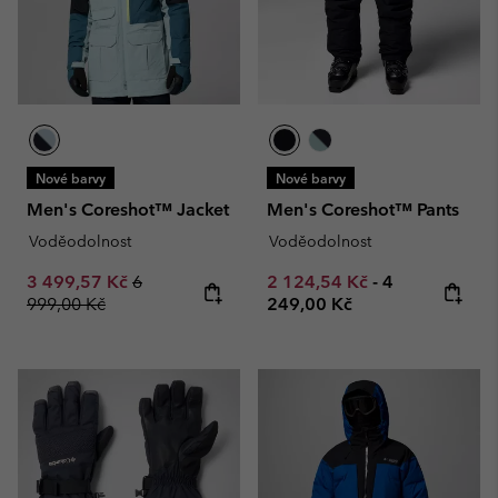
Nové barvy
Nové barvy
Men's Coreshot™ Jacket
Men's Coreshot™ Pants
Voděodolnost
Voděodolnost
Sale price:
Regular price:
Minimum sale price:
Maximum pric
3 499,57 Kč
6
2 124,54 Kč
-
4
999,00 Kč
249,00 Kč