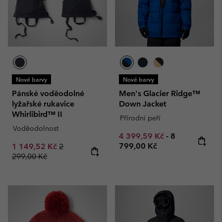
Nové barvy
Nové barvy
Pánské voděodolné
Men's Glacier Ridge™
lyžařské rukavice
Down Jacket
Whirlibird™ II
Přírodní peří
Voděodolnost
Minimum sale price:
Maximum pric
4 399,59 Kč
-
8
Sale price:
Regular price:
799,00 Kč
1 149,52 Kč
2
299,00 Kč