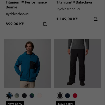
Titanium™ Performance
Titanium™ Balaclava
Beanie
Rychleschnoucí
Rychleschnoucí
Regular price:
1 149,00 Kč
Regular price:
899,00 Kč
Nové barvy
Nové barvy