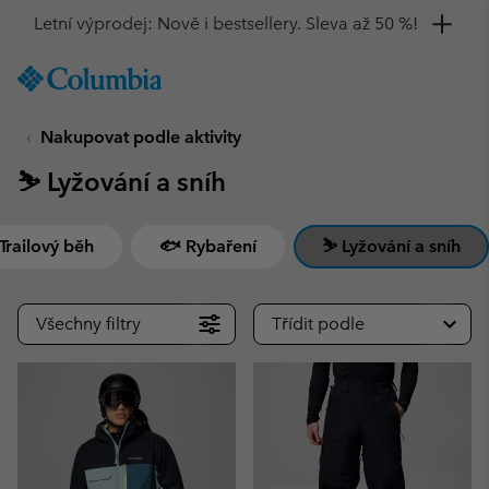
Získejte 10% slevu
SKIP
Columbia
TO
Sportswear
CONTENT
Nakupovat podle aktivity
SKIP
TO
⛷ Lyžování a sníh
MAIN
NAV
SKIP
♂️ Trailový běh
🐟 Rybaření
⛷ Lyžování a sníh
TO
SEARCH
Všechny filtry
Třídit podle