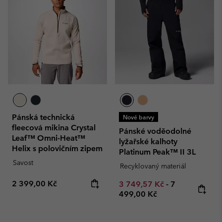
Pánská technická
Nové barvy
fleecová mikina Crystal
Pánské voděodolné
Leaf™ Omni-Heat™
lyžařské kalhoty
Helix s polovičním zipem
Platinum Peak™ II 3L
Savost
Recyklovaný materiál
Regular price:
2 399,00 Kč
Minimum sale price:
Maximum pric
3 749,57 Kč
-
7
499,00 Kč