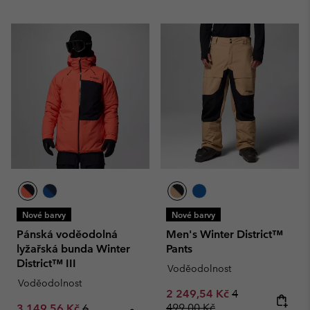
Nové barvy
Nové barvy
Pánská voděodolná
Men's Winter District™
lyžařská bunda Winter
Pants
District™ III
Voděodolnost
Voděodolnost
Sale price:
Regular price:
2 249,54 Kč
4
Sale price:
Regular price:
499,00 Kč
3 149,56 Kč
6