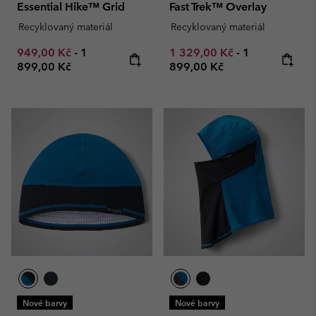
Essential Hike™ Grid
Fast Trek™ Overlay
Recyklovaný materiál
Recyklovaný materiál
Minimum sale price:
Maximum price:
Minimum sale price:
Maximum pric
949,00 Kč
-
1
1 329,00 Kč
-
1
899,00 Kč
899,00 Kč
Nové barvy
Nové barvy