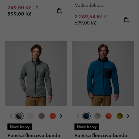
Voděodolnost
Minimum sale price:
Maximum price:
749,00 Kč
-
1
599,00 Kč
Sale price:
Regular price:
2 249,54 Kč
4
699,00 Kč
Nové barvy
Nové barvy
Pánská fleecová bunda
Pánská fleecová bunda