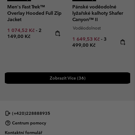
Men's Fast Trek™
Pánské voděodolné
Overlay Hooded Full Zip
lyžařské kalhoty Shafer
Jacket
Canyon™ II
Voděodolnost
Minimum sale price:
Maximum price:
1 074,52 Kč
-
2
149,00 Kč
Minimum sale price:
Maximum pric
1 649,53 Kč
-
3
499,00 Kč
Zobrazit Více (36)
(+420)228888935
Centrum pomocy
Kontaktní formulář