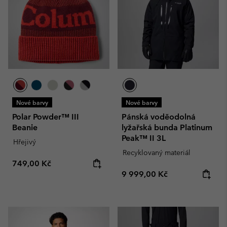
Nové barvy
Nové barvy
Polar Powder™ III
Pánská voděodolná
Beanie
lyžařská bunda Platinum
Peak™ II 3L
Hřejivý
Recyklovaný materiál
Regular price:
749,00 Kč
Regular price:
9 999,00 Kč