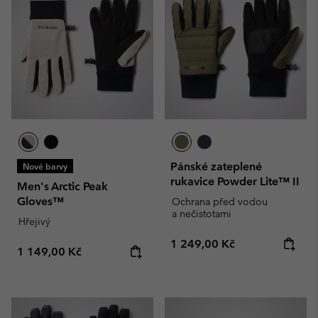
Pánské zateplené
Nové barvy
rukavice Powder Lite™ II
Men's Arctic Peak
Gloves™
Ochrana před vodou
a nečistotami
Hřejivý
Regular price:
1 249,00 Kč
Regular price:
1 149,00 Kč