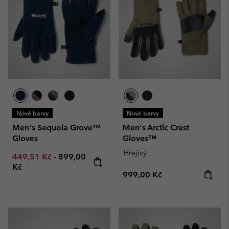
Nové barvy
Nové barvy
Men's Sequoia Grove™
Men's Arctic Crest
Gloves
Gloves™
Hřejivý
Minimum sale price:
Maximum price:
449,51 Kč
-
899,00
Kč
Regular price:
999,00 Kč