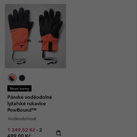
Nové barvy
Pánské voděodolné
lyžařské rukavice
PowBound™
Voděodolnost
Minimum sale price:
Maximum price:
1 249,52 Kč
-
2
499,00 Kč