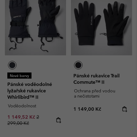
Pánské rukavice Trail
Nové barvy
Commute™ II
Pánské voděodolné
lyžařské rukavice
Ochrana před vodou
a nečistotami
Whirlibird™ II
Voděodolnost
Regular price:
1 149,00 Kč
Sale price:
Regular price:
1 149,52 Kč
2
299,00 Kč