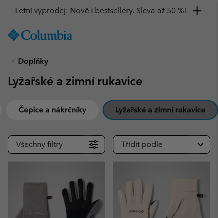
Letní výprodej: Nově i bestsellery. Sleva až 50 %!
SKIP
Columbia
TO
Sportswear
CONTENT
Doplňky
SKIP
TO
Lyžařské a zimní rukavice
MAIN
NAV
SKIP
Čepice a nákrčníky
Lyžařské a zimní rukavice
TO
SEARCH
Všechny filtry
Třídit podle