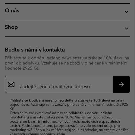
O nás
Shop
Buďte s námi v kontaktu
Přihlaste se k odběru našeho newsletteru a získejte 10% slevu na
první objednávku. Vztahuje se na zboží v plné ceně v minimální
hodnotě 2925 Kč.
Přihlášení
k
odběru
Přihlás
e-
se
Přihlaste se k odběru našeho newsletteru a získejte 10% slevu na první
mailů
objednávku. Vztahuje se na zboží v plné ceně v minimální hodnotě 2925
Kč.
Odesláním své e-mailové adresy se přihlásíte k odběru našeho
newsletteru a získáte uvítací slevu 10 %. Vaši e-mailovou adresu
použijeme k zasílání informací o novinkách, nabídkách a speciálních
akcích. Podrobnosti o tom, jak zpracováváme vaše osobní údaje pro
marketingové účely a jak můžete svůj souhlas odvolat, naleznete v našich
Zásadách ochrany osobních údajů
.