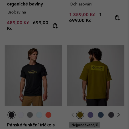
organické bavlny
Ochlazování
Biobavlna
Minimum sale price:
Maximum pric
1 359,00 Kč
-
1
699,00 Kč
Minimum sale price:
Maximum price:
489,00 Kč
-
699,00
Kč
Pánské funkční tričko s
Nejprodávanější