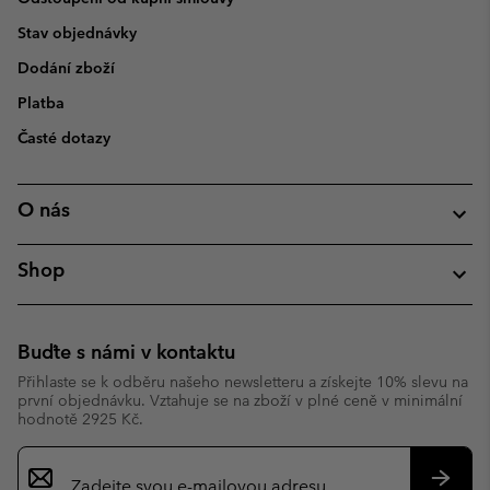
Stav objednávky
Dodání zboží
Platba
Časté dotazy
O nás
Shop
Buďte s námi v kontaktu
Přihlaste se k odběru našeho newsletteru a získejte 10% slevu na
první objednávku. Vztahuje se na zboží v plné ceně v minimální
hodnotě 2925 Kč.
Přihlášení
k