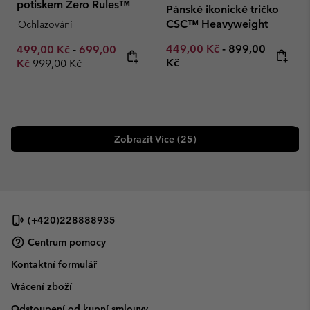
potiskem Zero Rules™
Pánské ikonické tričko
CSC™ Heavyweight
Ochlazování
Minimum sale price:
Maximum price
Minimum sale price:
Maximum sale price:
449,00 Kč
-
899,00
499,00 Kč
-
699,00
Regular price:
Kč
Kč
999,00 Kč
Zobrazit Více (25)
(+420)228888935
Centrum pomocy
Kontaktní formulář
Vrácení zboží
Odstoupení od kupní smlouvy