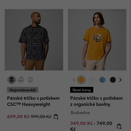
Nejprodávanější
Nové barvy
Pánské tričko s potiskem
Pánské tričko s potiskem
CSC™ Heavyweight
z organické bavlny
Biobavlna
Sale price:
Regular price:
699,00 Kč
999,00 Kč
Minimum sale price:
Maximum price
349,00 Kč
-
749,00
Kč