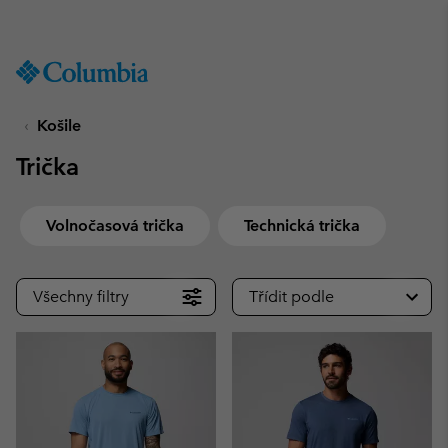
Získejte 10% slevu
SKIP
Columbia
TO
Sportswear
CONTENT
Košile
SKIP
TO
Trička
MAIN
NAV
SKIP
Volnočasová trička
Technická trička
TO
SEARCH
Všechny filtry
Třídit podle