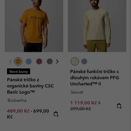
Pánské funkční tričko s
Nové barvy
dlouhým rukávem PFG
Pánské tričko z
Uncharted™ II
organické bavlny CSC
Basic Logo™
Savost
Biobavlna
Sale price:
Regular price:
1 119,00 Kč
1
399,00 Kč
Minimum sale price:
Maximum price:
489,00 Kč
-
699,00
Kč