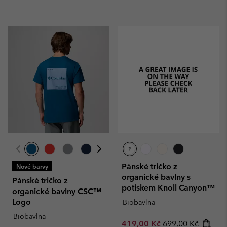
Pánské tričko z
Nové barvy
organické bavlny s
Pánské tričko z
potiskem Knoll Canyon™
organické bavlny CSC™
Logo
Biobavlna
Biobavlna
Sale price:
Regular price:
419,00 Kč
699,00 Kč