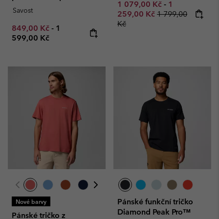
Minimum sale price:
Maximum sale
1 079,00 Kč
-
1
Savost
Regular price:
259,00 Kč
1 799,00
Kč
Minimum sale price:
Maximum price:
849,00 Kč
-
1
599,00 Kč
Pánské funkční tričko
Nové barvy
Diamond Peak Pro™
Pánské tričko z