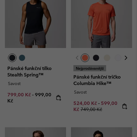
Pánské funkční tílko
Nejprodávanější
Stealth Spring™
Pánské funkční tričko
Columbia Hike™
Savost
Savost
Minimum sale price:
Maximum price:
799,00 Kč
-
999,00
Kč
Minimum sale price:
Maximum sale p
524,00 Kč
-
599,00
Regular price:
Kč
749,00 Kč