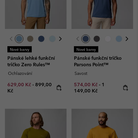
Nové barvy
Nové barvy
Pánské lehké funkční
Pánské funkční tričko
tričko Zero Rules™
Parsons Point™
Ochlazování
Savost
Minimum sale price:
Maximum price:
Minimum sale price:
Maximum price
629,00 Kč
-
899,00
574,00 Kč
-
1
Kč
149,00 Kč