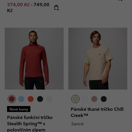
Minimum sale price:
Maximum price:
374,00 Kč
-
749,00
Kč
Pánské tkané tričko Chill
Nové barvy
Creek™
Pánské funkční tričko
Stealth Spring™ s
Savost
polovičním zipem