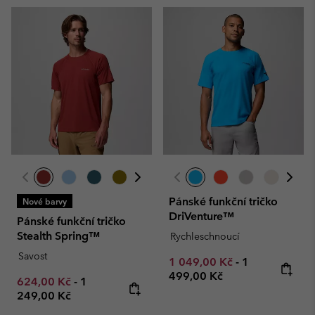
Pánské funkční tričko
Nové barvy
DriVenture™
Pánské funkční tričko
Stealth Spring™
Rychleschnoucí
Savost
Minimum sale price:
Maximum pric
1 049,00 Kč
-
1
499,00 Kč
Minimum sale price:
Maximum price:
624,00 Kč
-
1
249,00 Kč