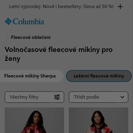
Získejte 10% slevu
SKIP
Columbia
TO
Sportswear
CONTENT
Fleecové oblečení
SKIP
TO
Volnočasové fleecové mikiny pro
MAIN
NAV
ženy
SKIP
TO
Fleecové mikiny Sherpa
Ležérní fleecové mikiny
SEARCH
Všechny filtry
Třídit podle