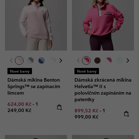
Nové barvy
Nové barvy
Dámská mikina Benton
Dámská zkrácená mikina
Springs™ se zapínacím
Helvetia™ II s
límcem
polovičním zapínáním na
patentky
Minimum sale price:
Maximum price:
624,00 Kč
-
1
249,00 Kč
Minimum sale price:
Maximum price
899,52 Kč
-
1
999,00 Kč