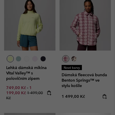
Lehká dámská mikina
Nové barvy
Vital Valley™ s
Dámská fleecová bunda
polovičním zipem
Benton Springs™ ve
stylu košile
Minimum sale price:
Maximum sale price:
749,00 Kč
-
1
Regular price:
199,00 Kč
1 499,00
Regular price:
1 499,00 Kč
Kč