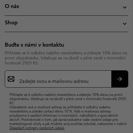
O nás
Shop
Buďte s námi v kontaktu
Přihlaste se k odběru našeho newsletteru a získejte 10% slevu na
první objednávku. Vztahuje se na zboží v plné ceně v minimální
hodnotě 2925 Kč.
Přihlášení
k
odběru
Přihlás
e-
se
Přihlaste se k odběru našeho newsletteru a získejte 10% slevu na první
mailů
objednávku. Vztahuje se na zboží v plné ceně v minimální hodnotě 2925
Kč.
Odesláním své e-mailové adresy se přihlásíte k odběru našeho
newsletteru a získáte uvítací slevu 10 %. Vaši e-mailovou adresu
použijeme k zasílání informací o novinkách, nabídkách a speciálních
akcích. Podrobnosti o tom, jak zpracováváme vaše osobní údaje pro
marketingové účely a jak můžete svůj souhlas odvolat, naleznete v našich
Zásadách ochrany osobních údajů
.