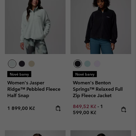
Nové barvy
Nové barvy
Women's Jasper
Women's Benton
Ridge™ Pebbled Fleece
Springs™ Relaxed Full
Half Snap
Zip Fleece Jacket
Minimum sale price:
Maximum price
849,52 Kč
-
1
Regular price:
1 899,00 Kč
599,00 Kč