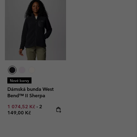
Nové barvy
Dámská bunda West
Bend™ II Sherpa
Minimum sale price:
Maximum price:
1 074,52 Kč
-
2
149,00 Kč