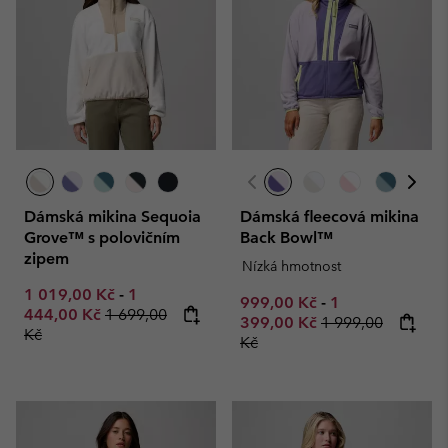
Dámská mikina Sequoia
Dámská fleecová mikina
Grove™ s polovičním
Back Bowl™
zipem
Nízká hmotnost
Minimum sale price:
Maximum sale price:
1 019,00 Kč
-
1
Minimum sale price:
Maximum sale p
999,00 Kč
-
1
Regular price:
444,00 Kč
1 699,00
Regular price:
399,00 Kč
1 999,00
Kč
Kč