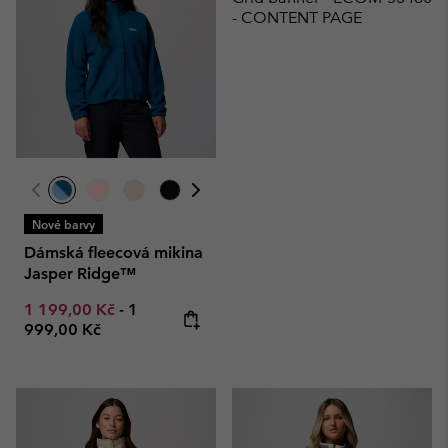
- CONTENT PAGE
Nové barvy
Dámská fleecová mikina
Jasper Ridge™
Minimum sale price:
Maximum price:
1 199,00 Kč
-
1
999,00 Kč