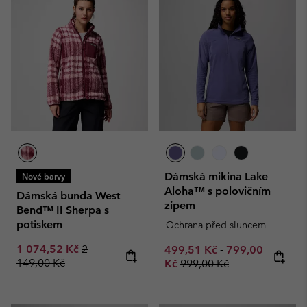
Dámská mikina Lake
Nové barvy
Aloha™ s polovičním
Dámská bunda West
zipem
Bend™ II Sherpa s
potiskem
Ochrana před sluncem
Sale price:
Regular price:
1 074,52 Kč
2
Minimum sale price:
Maximum sale p
499,51 Kč
-
799,00
149,00 Kč
Regular price:
Kč
999,00 Kč