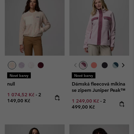
Nové barvy
Nové barvy
null
Dámská fleecová mikina
se zipem Juniper Peak™
Minimum sale price:
Maximum price:
1 074,52 Kč
-
2
149,00 Kč
Minimum sale price:
Maximum pric
1 249,00 Kč
-
2
499,00 Kč