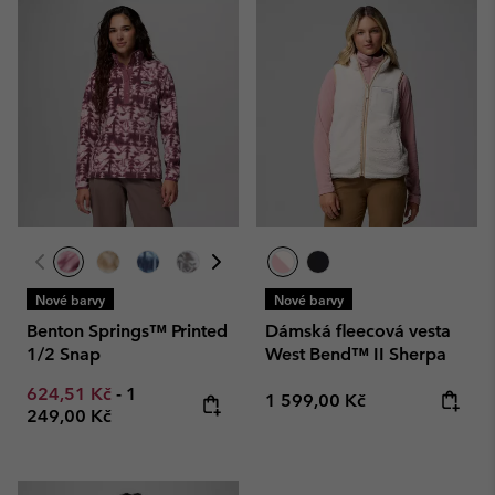
Nové barvy
Nové barvy
Benton Springs™ Printed
Dámská fleecová vesta
1/2 Snap
West Bend™ II Sherpa
Minimum sale price:
Maximum price:
624,51 Kč
-
1
Regular price:
1 599,00 Kč
249,00 Kč