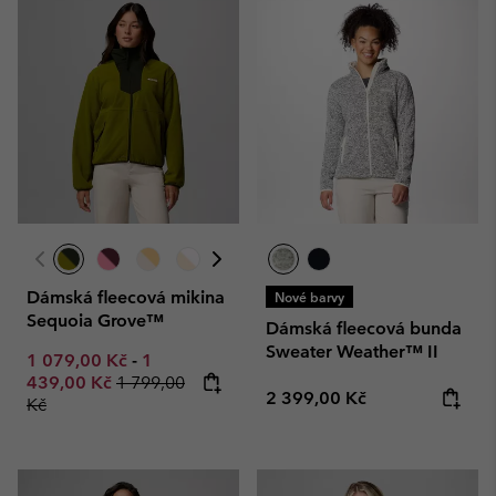
Dámská fleecová mikina
Nové barvy
Sequoia Grove™
Dámská fleecová bunda
Sweater Weather™ II
Minimum sale price:
Maximum sale price:
1 079,00 Kč
-
1
Regular price:
439,00 Kč
1 799,00
Regular price:
2 399,00 Kč
Kč