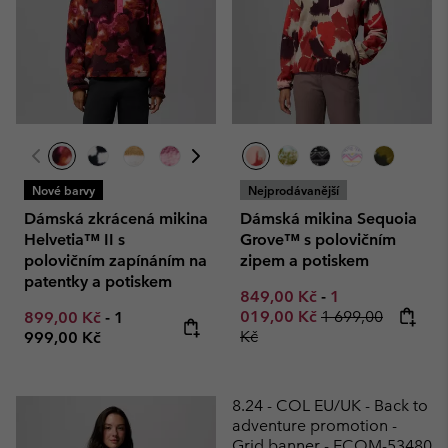
Nové barvy
Nejprodávanější
Dámská zkrácená mikina
Dámská mikina Sequoia
Helvetia™ II s
Grove™ s polovičním
polovičním zapínáním na
zipem a potiskem
patentky a potiskem
Minimum sale price:
Maximum sale p
849,00 Kč
-
1
Regular price:
Minimum sale price:
Maximum price:
019,00 Kč
1 699,00
899,00 Kč
-
1
Kč
999,00 Kč
8.24 - COL EU/UK - Back to
adventure promotion -
Grid banner - ECOM-53480