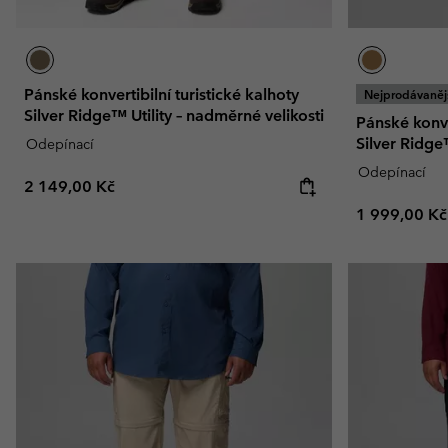
Pánské konvertibilní turistické kalhoty
Nejprodávaněj
Silver Ridge™ Utility – nadměrné velikosti
Pánské konver
Silver Ridge™
Odepínací
Odepínací
Regular price:
2 149,00 Kč
Regular pric
1 999,00 Kč