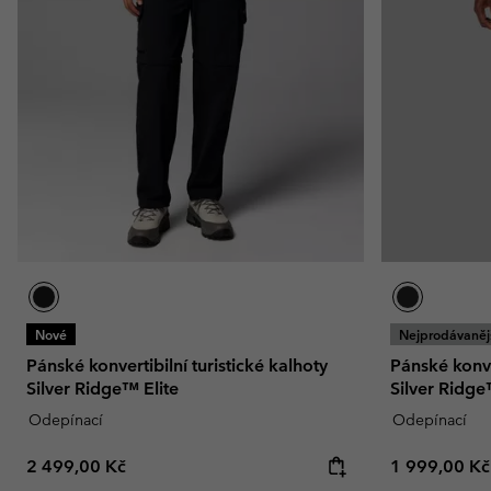
Fleecové oblečen
Fleecové oblečen
Kolekce Amaze
Technické flísové bu
Technické flísové bu
Omni-MAX™
Fleecové mikiny She
Fleecové mikiny She
Ležérní fleecové miki
Ležérní fleecové miki
Fleecové vesty
Fleecové vesty
Nové
Nejprodávaněj
Pánské konvertibilní turistické kalhoty
Pánské konver
Silver Ridge™ Elite
Silver Ridge™
Odepínací
Odepínací
Regular price:
Regular pric
2 499,00 Kč
1 999,00 Kč