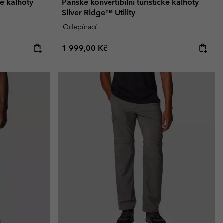
ké kalhoty
Pánské konvertibilní turistické kalhoty
Silver Ridge™ Utility
Odepínací
Regular price:
1 999,00 Kč