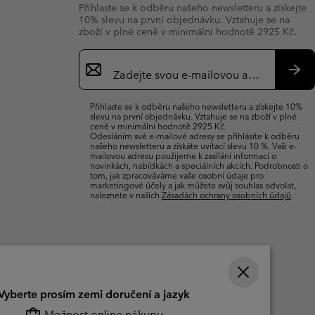
Přihlaste se k odběru našeho newsletteru a získejte
10% slevu na první objednávku. Vztahuje se na
zboží v plné ceně v minimální hodnotě 2925 Kč.
Přihlášení
k
odběru
Přih
e-
se
Přihlaste se k odběru našeho newsletteru a získejte 10%
mailů
slevu na první objednávku. Vztahuje se na zboží v plné
ceně v minimální hodnotě 2925 Kč.
Odesláním své e-mailové adresy se přihlásíte k odběru
našeho newsletteru a získáte uvítací slevu 10 %. Vaši e-
mailovou adresu použijeme k zasílání informací o
novinkách, nabídkách a speciálních akcích. Podrobnosti o
tom, jak zpracováváme vaše osobní údaje pro
marketingové účely a jak můžete svůj souhlas odvolat,
naleznete v našich
Zásadách ochrany osobních údajů
.
Vyberte prosím zemi doručení a jazyk
Možnost online nákupu