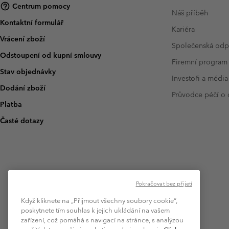
Centrum pomocy
Náš příběh
Kontaktní formulář
Kariéra
Vrácení zboží
Společenská od
Odstoupení od kupní smlouvy
Firemní program
Stav objednávky
Investoři a média
Dodání zboží
Průvodce péčí o
Platba
Časté dotazy
Pokračovat bez přijetí
Když kliknete na „Přijmout všechny soubory cookie“,
poskytnete tím souhlas k jejich ukládání na vašem
zařízení, což pomáhá s navigací na stránce, s analýzou