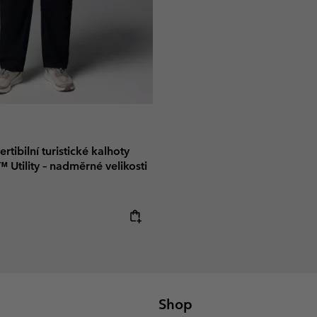
tibilní turistické kalhoty
™ Utility – nadměrné velikosti
e:
Shop