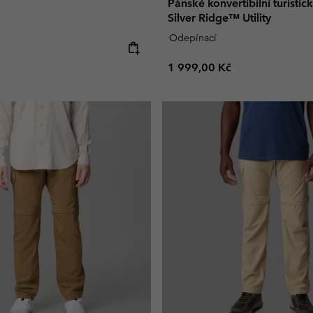
Pánské konvertibilní turistic
Silver Ridge™ Utility
Odepínací
e:
Regular price:
1 999,00 Kč