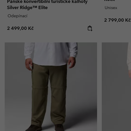
Pánské konvertibilní turistické kalhoty
Silver Ridge™ Elite
Unisex
Odepínací
Regular pric
2 799,00 Kč
Regular price:
2 499,00 Kč