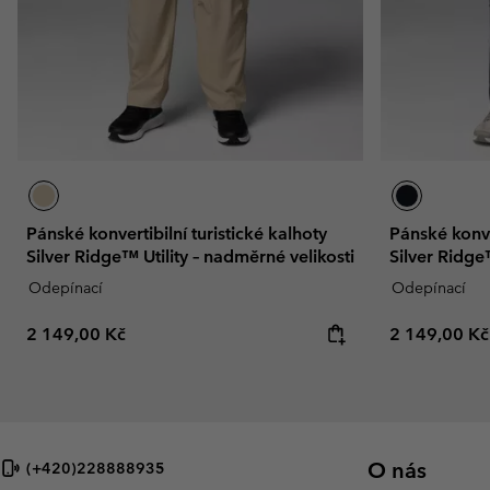
Pánské konvertibilní turistické kalhoty
Pánské konver
Silver Ridge™ Utility – nadměrné velikosti
Silver Ridge
Odepínací
Odepínací
Regular price:
Regular pric
2 149,00 Kč
2 149,00 Kč
O nás
(+420)228888935