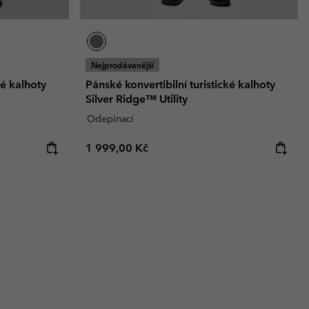
Nejprodávanější
ké kalhoty
Pánské konvertibilní turistické kalhoty
Silver Ridge™ Utility
Odepínací
Regular price:
1 999,00 Kč