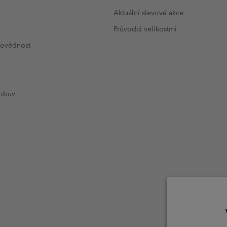
Aktuální slevové akce
Průvodci velikostmi
povědnost
 obuv