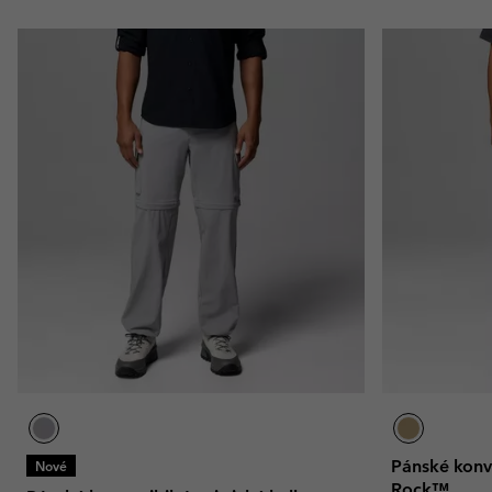
Pánské konve
Nové
Rock™