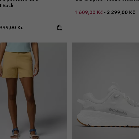
t Back
Minimum sale price:
Maximum pric
1 609,00 Kč
-
2 299,00 Kč
e price:
Maximum price:
999,00 Kč