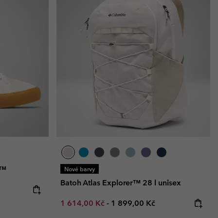
a™
Nové barvy
Batoh Atlas Explorer™ 28 l unisex
Minimum sale price:
Maximum price:
1 614,00 Kč
-
1 899,00 Kč