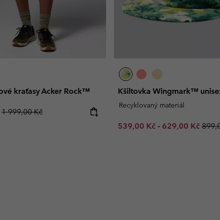
ové kraťasy Acker Rock™
Kšiltovka Wingmark™ unise
Recyklovaný materiál
Regular price:
č
1 999,00 Kč
Minimum sale price:
Maximum sale p
Regul
539,00 Kč
-
629,00 Kč
899,