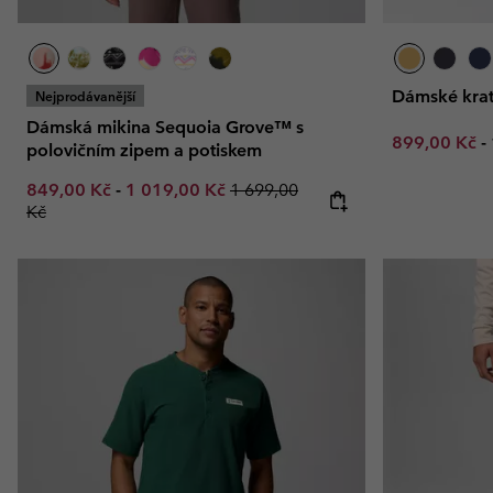
Dámské kra
Nejprodávanější
Dámská mikina Sequoia Grove™ s
Minimum sal
899,00 Kč
-
polovičním zipem a potiskem
Minimum sale price:
Maximum sale price:
Regular price:
849,00 Kč
-
1 019,00 Kč
1 699,00
Kč