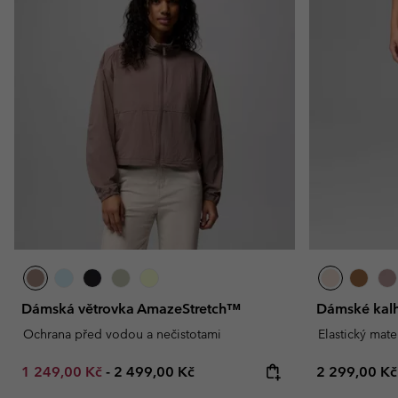
Dámská větrovka AmazeStretch™
Dámské kalh
Ochrana před vodou a nečistotami
Elastický mate
Minimum sale price:
Maximum price:
Regular pric
1 249,00 Kč
-
2 499,00 Kč
2 299,00 Kč