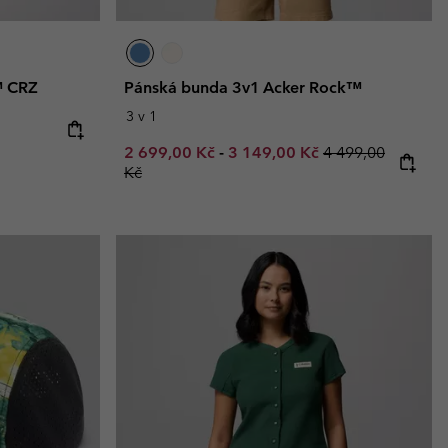
™ CRZ
Pánská bunda 3v1 Acker Rock™
3 v 1
e:
Minimum sale price:
Maximum sale price:
Regular price:
2 699,00 Kč
-
3 149,00 Kč
4 499,00
Kč