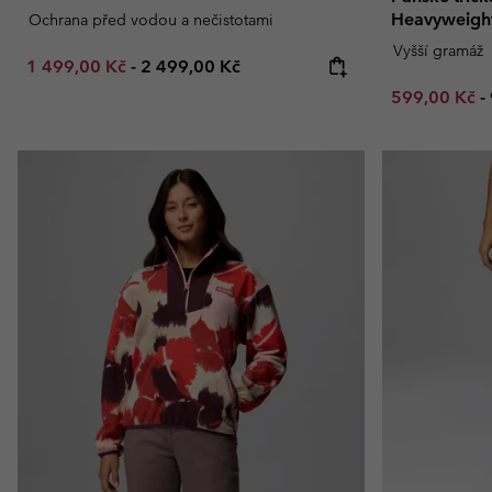
Heavyweigh
Ochrana před vodou a nečistotami
Vyšší gramáž
Minimum sale price:
Maximum price:
1 499,00 Kč
-
2 499,00 Kč
Minimum sal
599,00 Kč
-