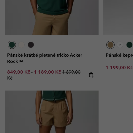
Pánské krátké pletené tričko Acker
Pánské kepr
Rock™
Sale price:
1 199,00 K
Minimum sale price:
Maximum sale price:
Regular price:
849,00 Kč
-
1 189,00 Kč
1 699,00
Kč