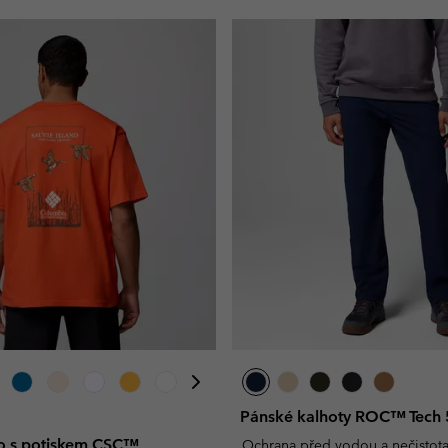
Pánské kalhoty ROC™ Tech 
ko s potiskem CSC™
Ochrana před vodou a nečistot