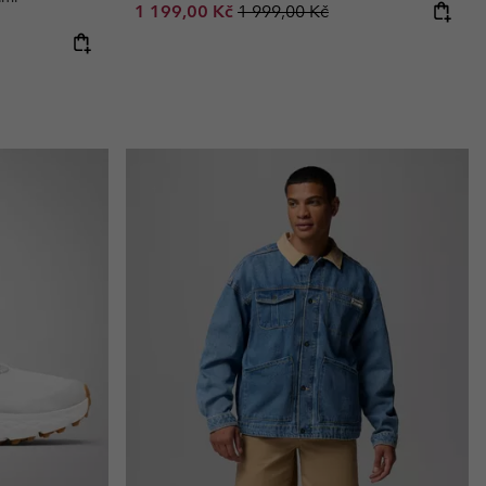
Sale price:
Regular price:
1 199,00 Kč
1 999,00 Kč
e: