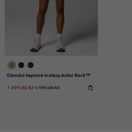
Dámské keprové kraťasy Acker Rock™
Sale price:
Regular price:
1 699,00 Kč
1 999,00 Kč