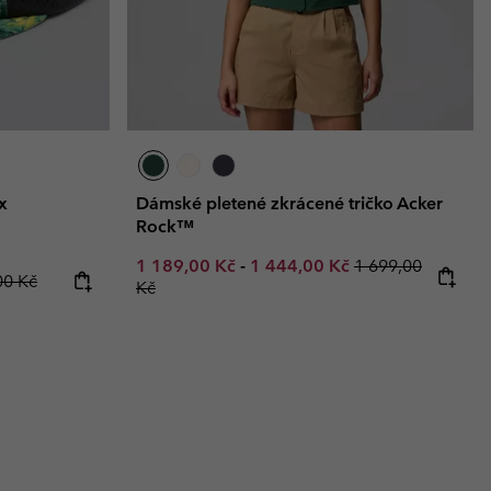
x
Dámské pletené zkrácené tričko Acker
Rock™
Minimum sale price:
Maximum sale price:
Regular price:
1 189,00 Kč
-
1 444,00 Kč
1 699,00
rice:
ar price:
00 Kč
Kč