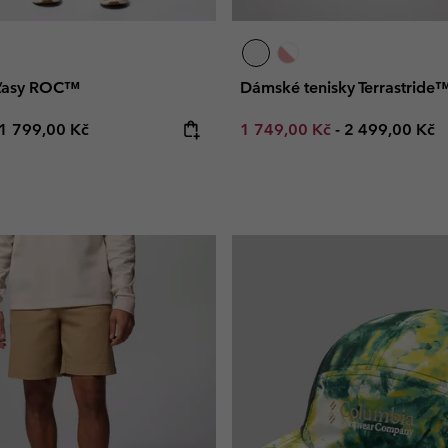
ťasy ROC™
Dámské tenisky Terrastride
e price:
Maximum price:
Minimum sale price:
Maximum pric
1 799,00 Kč
1 749,00 Kč
-
2 499,00 Kč