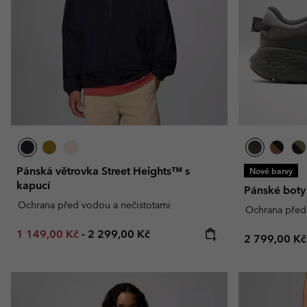
Fleecové oblečen
Fleecové oblečen
Kolekce Amaze
Technické flísové bu
Technické flísové bu
Omni-MAX™
Fleecové mikiny She
Fleecové mikiny She
Ležérní fleecové miki
Ležérní fleecové miki
Fleecové vesty
Fleecové vesty
Pánská větrovka Street Heights™ s
Nové barvy
kapucí
Pánské boty
Ochrana před vodou a nečistotami
Ochrana před
Minimum sale price:
Maximum price:
1 149,00 Kč
-
2 299,00 Kč
Regular pric
2 799,00 Kč