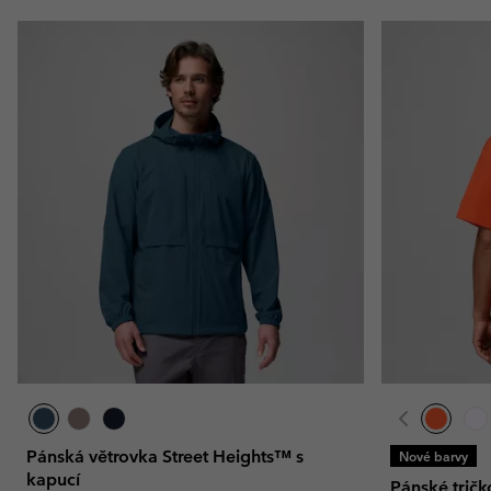
Pánská větrovka Street Heights™ s
Nové barvy
kapucí
Pánské trič