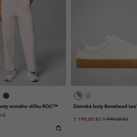
oty rovného střihu ROC™
Dámské boty Bonehead Le
riál
Sale price:
Regular price:
1 199,00 Kč
1 999,00 Kč
e: